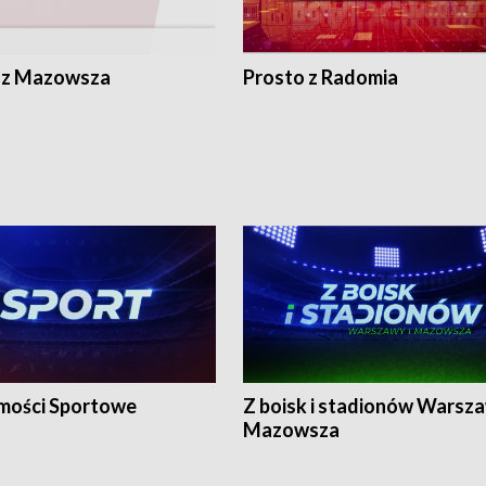
 z Mazowsza
Prosto z Radomia
ości Sportowe
Z boisk i stadionów Warsza
Mazowsza