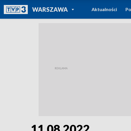
POWRÓT DO
WARSZAWA
Aktualności
Po
TVP REGIONY
11.08.2022