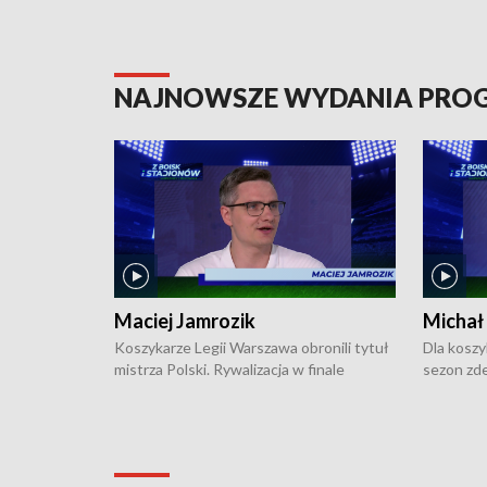
NAJNOWSZE WYDANIA PR
Maciej Jamrozik
Michał
Koszykarze Legii Warszawa obronili tytuł
Dla koszy
mistrza Polski. Rywalizacja w finale
sezon zde
ekstraklasy toczyła się do czterech
Najpierw 
zwycięstw i dopiero ostatni, siódmy mecz
międzyna
okazał się decydujący. W hali przy
Ligę Półn
Obrońców Tobruku na Bemowie
podbijać 
podopieczni estońskiego trenera Heiko
zasadnicz