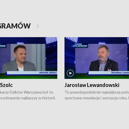
OGRAMÓW
 Szolc
Jarosław Lewandowski
karzy Dzików Warszawa był to
To prawdopodobnie największa pol
cydowanie najlepszy w historii.
sportowa rewelacja i sensacja roku.
pierwszy raz sięgnęli po
Chwalińska podbiła serca całej Pols
rodowe trofeum, wygrywając
kortach imienia Rolanda Garrosa w
ocno Europejską. Potem zaczęli
wielkoszlemowym turnieju French 
ekstraklasę. Po sezonie
przebijała się przez kwalifikacje, wyg
ym zadebiutowali w fazie play-
aż dziewięć pojedynków i dopiero w 