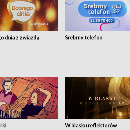
o dnia z gwiazdą
Srebrny telefon
rki
W blasku reflektorów