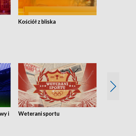
Kościół z bliska
wy i
Weterani sportu
Najlepsi Sp
2024