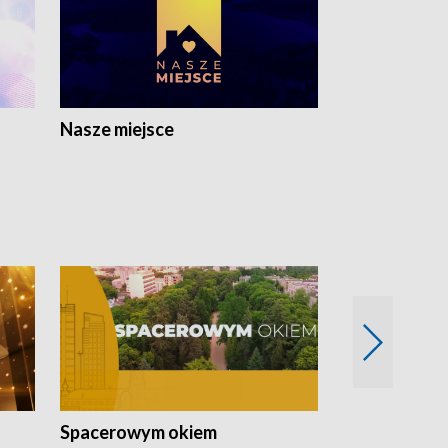
Nasze miejsce
Spacerowym okiem
Filmowe spo