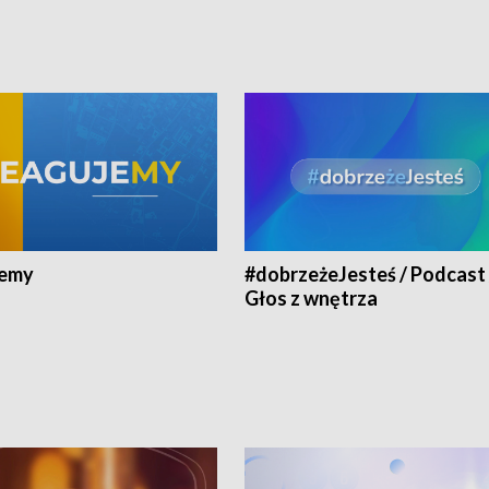
jemy
#dobrzeżeJesteś / Podcast 
Głos z wnętrza