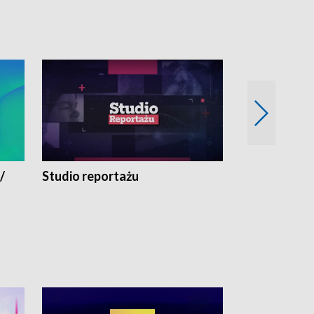
/
Studio reportażu
Eksperyment