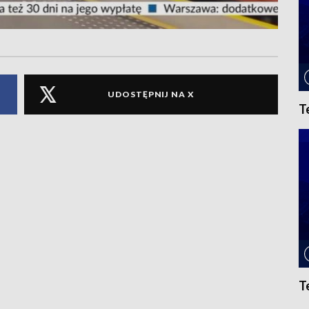
UDOSTĘPNIJ NA X
T
T