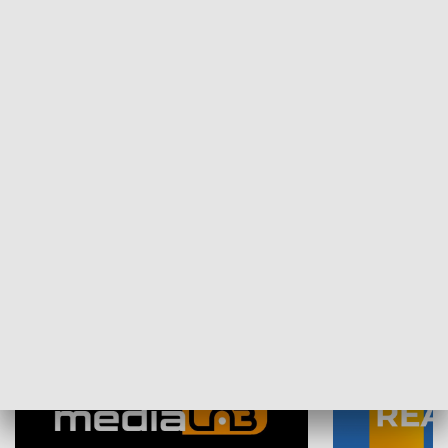
Plebiscyt Najlepsi Sportowcy
Wiadomości 
Warszawy 2025
SPOŁECZEŃSTWO