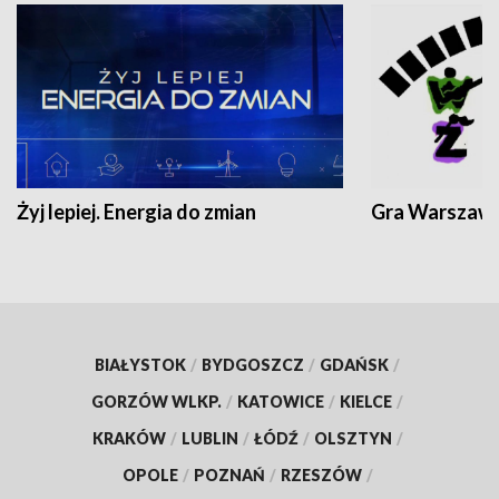
Żyj lepiej. Energia do zmian
Gra Warszaw
BIAŁYSTOK
/
BYDGOSZCZ
/
GDAŃSK
/
GORZÓW WLKP.
/
KATOWICE
/
KIELCE
/
KRAKÓW
/
LUBLIN
/
ŁÓDŹ
/
OLSZTYN
/
OPOLE
/
POZNAŃ
/
RZESZÓW
/