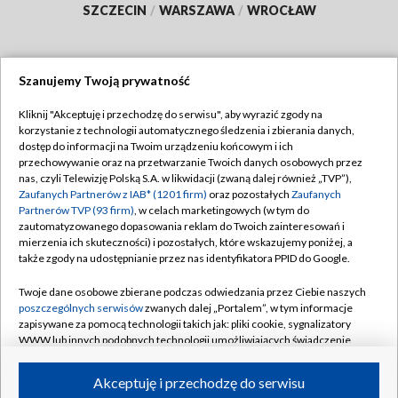
SZCZECIN
/
WARSZAWA
/
WROCŁAW
Szanujemy Twoją prywatność
Dołącz do nas:
Kliknij "Akceptuję i przechodzę do serwisu", aby wyrazić zgody na
korzystanie z technologii automatycznego śledzenia i zbierania danych,
TVP
dostęp do informacji na Twoim urządzeniu końcowym i ich
Abonament TVP
przechowywanie oraz na przetwarzanie Twoich danych osobowych przez
Regulamin TVP
nas, czyli Telewizję Polską S.A. w likwidacji (zwaną dalej również „TVP”),
Emisja w TVP
Zaufanych Partnerów z IAB* (1201 firm)
oraz pozostałych
Zaufanych
Polityka prywatności
Partnerów TVP (93 firm)
, w celach marketingowych (w tym do
Centrum informacji TVP
Moje zgody
zautomatyzowanego dopasowania reklam do Twoich zainteresowań i
mierzenia ich skuteczności) i pozostałych, które wskazujemy poniżej, a
Naziemna Telewizja Cyfrowa
Pomoc
także zgody na udostępnianie przez nas identyfikatora PPID do Google.
Sklep TVP
Biuro reklamy
Twoje dane osobowe zbierane podczas odwiedzania przez Ciebie naszych
Rada Programowa
poszczególnych serwisów
zwanych dalej „Portalem”, w tym informacje
Kontakt
zapisywane za pomocą technologii takich jak: pliki cookie, sygnalizatory
System NOS
WWW lub innych podobnych technologii umożliwiających świadczenie
dopasowanych i bezpiecznych usług, personalizację treści oraz reklam,
Informacje o nadawcy
Kanały
udostępnianie funkcji mediów społecznościowych oraz analizowanie
Akceptuję i przechodzę do serwisu
ruchu w Internecie.
Program dla prasy