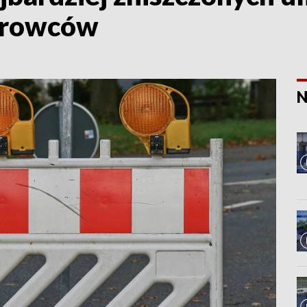
ierowców
N