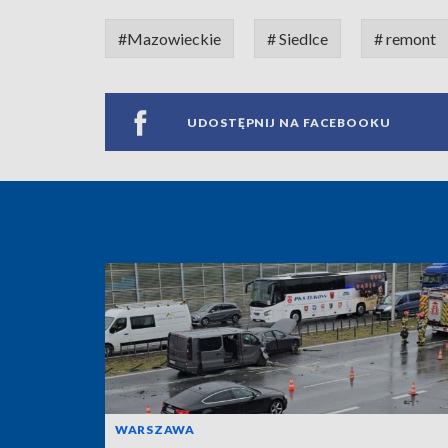
#Mazowieckie
# Siedlce
# remont
UDOSTĘPNIJ NA FACEBOOKU
WARSZAWA