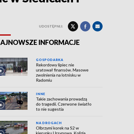
UDOSTĘPNIJ:
AJNOWSZE INFORMACJE
GOSPODARKA
Rekordowy lipiec nie
uratował finansów. Masowe
zwolnienia na lotnisku w
Radomiu
INNE
Takie zachowania prowadzą
do tragedii. Czerwone światło
to nie sugestia
NA DROGACH
Olbrzymi korek na S2 w
kierunku Ursynowa. Kolizja