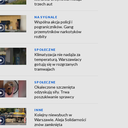
trzech aut
NA SYGNALE
Wspólna akcja policji i
pograniczników. Gang
przemytników narkotyków
rozbity
SPOŁECZNE
Klimatyzacja nie nadąża za
temperaturą. Warszawiacy
gotują się w rozgrzanych
tramwajach
SPOŁECZNE
Okaleczone szczenięta
odzyskują siły. Trwa
poszukiwanie sprawcy
INNE
Kolejny niewybuch w
Warszawie. Aleja Solidarności
znów zamknięta