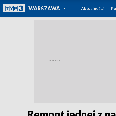
POWRÓT DO
WARSZAWA
Aktualności
Po
TVP REGIONY
Remont jednej z naj