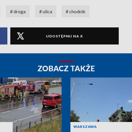
# droga
# ulica
# chodnik
UDOSTĘPNIJ NA X
ZOBACZ TAKŻE
WARSZAWA