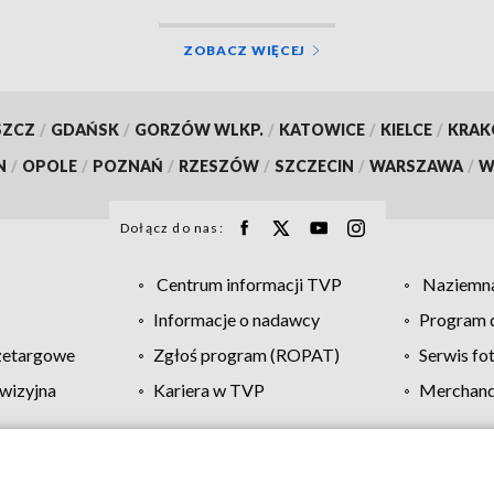
ZOBACZ WIĘCEJ
SZCZ
/
GDAŃSK
/
GORZÓW WLKP.
/
KATOWICE
/
KIELCE
/
KRA
N
/
OPOLE
/
POZNAŃ
/
RZESZÓW
/
SZCZECIN
/
WARSZAWA
/
W
Dołącz do nas:
Centrum informacji TVP
Naziemna
Informacje o nadawcy
Program d
zetargowe
Zgłoś program (ROPAT)
Serwis fo
wizyjna
Kariera w TVP
Merchandi