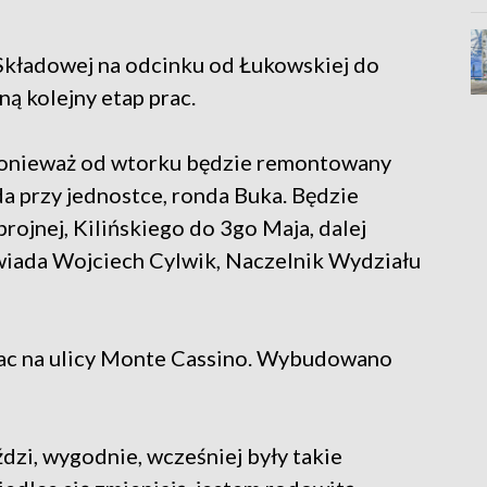
 Składowej na odcinku od Łukowskiej do
ą kolejny etap prac.
 ponieważ od wtorku będzie remontowany
a przy jednostce, ronda Buka. Będzie
ojnej, Kilińskiego do 3go Maja, dalej
owiada Wojciech Cylwik, Naczelnik Wydziału
rac na ulicy Monte Cassino. Wybudowano
ździ, wygodnie, wcześniej były takie