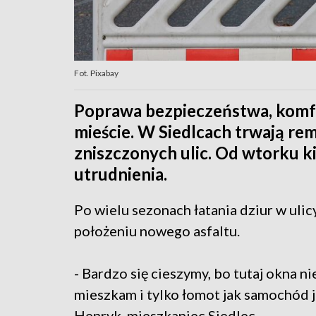
Fot. Pixabay
Poprawa bezpieczeństwa, komfor
mieście. W Siedlcach trwają re
zniszczonych ulic. Od wtorku k
utrudnienia.
Po wielu sezonach łatania dziur w ul
położeniu nowego asfaltu.
- Bardzo się cieszymy, bo tutaj okna ni
mieszkam i tylko łomot jak samochód je
Henryk, mieszkaniec Siedlec.