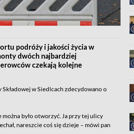
tu podróży i jakości życia w
monty dwóch najbardziej
ierowców czekają kolejne
icy Składowej w Siedlcach zdecydowano o
e można było otworzyć. Ja przy tej ulicy
chał, nareszcie coś się dzieje – mówi pan