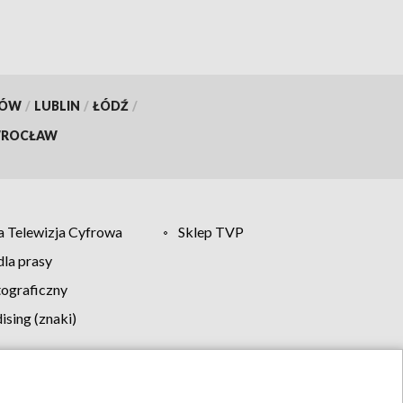
KÓW
/
LUBLIN
/
ŁÓDŹ
/
ROCŁAW
 Telewizja Cyfrowa
Sklep TVP
la prasy
tograficzny
sing (znaki)