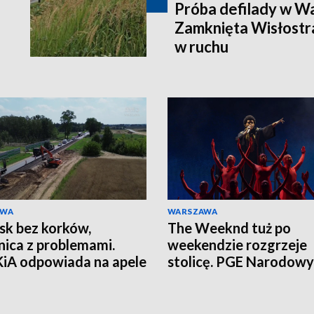
Próba defilady w W
Zamknięta Wisłostra
w ruchu
AWA
WARSZAWA
sk bez korków,
The Weeknd tuż po
nica z problemami.
weekendzie rozgrzeje
iA odpowiada na apele
stolicę. PGE Narodowy
zkańców
czekają tłumy