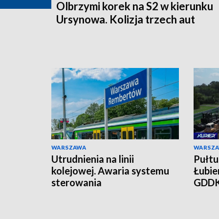
Olbrzymi korek na S2 w kierunku
Ursynowa. Kolizja trzech aut
WARSZAWA
WARSZ
Utrudnienia na linii
Pułtu
kolejowej. Awaria systemu
Łubie
sterowania
GDDK
mies