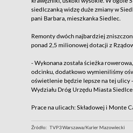
krawężniki, uskoki wysokie. W ogóle S
siedlczanką widzę duże zmiany w Sie
pani Barbara, mieszkanka Siedlec.
Remonty dwóch najbardziej zniszczony
ponad 2,5 milionowej dotacji z Rząd
- Wykonana została ścieżka rowerowa
odcinku, dodatkowo wymieniliśmy ośw
oświetlenie będzie lepsze na tej ulic
Wydziału Dróg Urzędu Miasta Siedlce
Prace na ulicach: Składowej i Monte Ca
Źródło:
TVP3 Warszawa/Kurier Mazowiecki