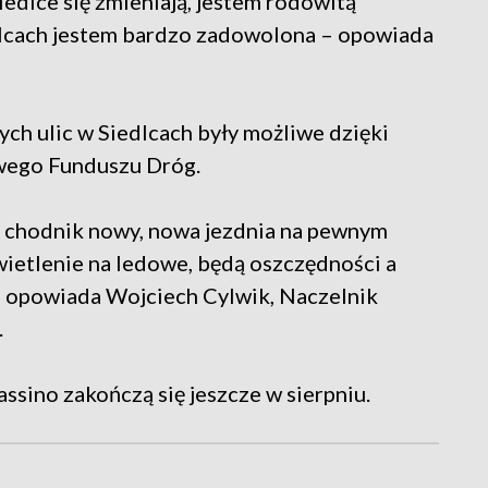
iedlce się zmieniają, jestem rodowitą
dlcach jestem bardzo zadowolona – opowiada
ch ulic w Siedlcach były możliwe dzięki
owego Funduszu Dróg.
, chodnik nowy, nowa jezdnia na pewnym
ietlenie na ledowe, będą oszczędności a
y - opowiada Wojciech Cylwik, Naczelnik
.
ssino zakończą się jeszcze w sierpniu.