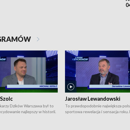
0
OGRAMÓW
 Szolc
Jarosław Lewandowski
karzy Dzików Warszawa był to
To prawdopodobnie największa pol
cydowanie najlepszy w historii.
sportowa rewelacja i sensacja roku.
pierwszy raz sięgnęli po
Chwalińska podbiła serca całej Pols
rodowe trofeum, wygrywając
kortach imienia Rolanda Garrosa w
ocno Europejską. Potem zaczęli
wielkoszlemowym turnieju French 