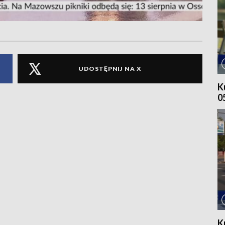
UDOSTĘPNIJ NA X
K
0
K