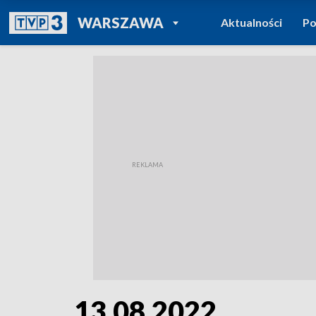
POWRÓT DO
WARSZAWA
Aktualności
Po
TVP REGIONY
13.08.2022