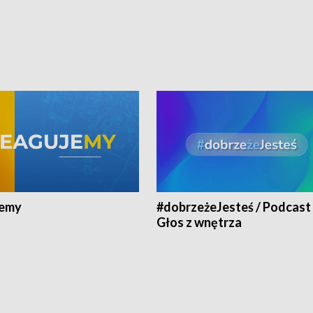
jemy
#dobrzeżeJesteś / Podcast 
Głos z wnętrza