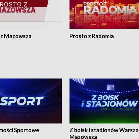
 z Mazowsza
Prosto z Radomia
ości Sportowe
Z boisk i stadionów Warsza
Mazowsza