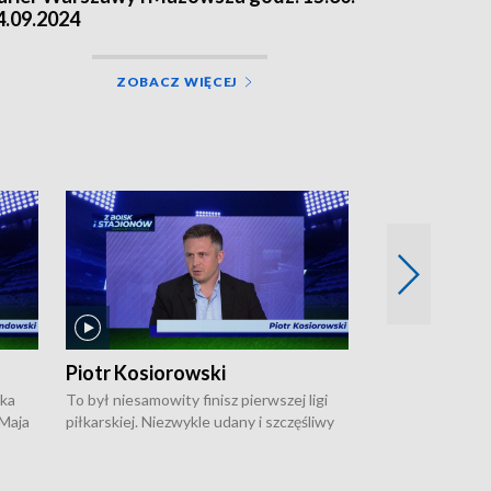
4.09.2024
ZOBACZ WIĘCEJ
Piotr Kosiorowski
Tomasz Mat
ska
To był niesamowity finisz pierwszej ligi
Robert Lewandow
 Maja
piłkarskiej. Niezwykle udany i szczęśliwy
przygodę z Barc
ki na
dla Polonii Warszawa, która w ostatnich
Saternusa jest p
sekundach wywalczyła prawo gry w
Tomasz Matuszews
Open
barażach o ekstraklasę. W Magazynie
opowiada o począ