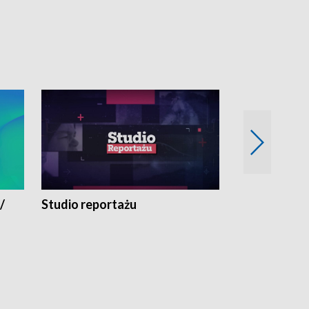
/
Studio reportażu
Eksperyment