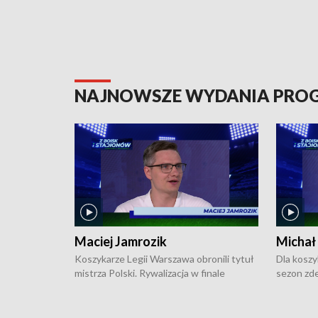
NAJNOWSZE WYDANIA PR
Maciej Jamrozik
Michał
Koszykarze Legii Warszawa obronili tytuł
Dla koszy
mistrza Polski. Rywalizacja w finale
sezon zde
ekstraklasy toczyła się do czterech
Najpierw 
zwycięstw i dopiero ostatni, siódmy mecz
międzyna
okazał się decydujący. W hali przy
Ligę Półn