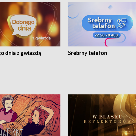
o dnia z gwiazdą
Srebrny telefon