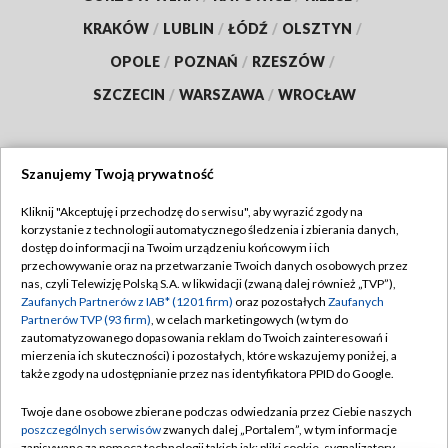
KRAKÓW
/
LUBLIN
/
ŁÓDŹ
/
OLSZTYN
/
OPOLE
/
POZNAŃ
/
RZESZÓW
/
SZCZECIN
/
WARSZAWA
/
WROCŁAW
Szanujemy Twoją prywatność
Dołącz do nas:
Kliknij "Akceptuję i przechodzę do serwisu", aby wyrazić zgody na
korzystanie z technologii automatycznego śledzenia i zbierania danych,
TVP
dostęp do informacji na Twoim urządzeniu końcowym i ich
Abonament TVP
przechowywanie oraz na przetwarzanie Twoich danych osobowych przez
Regulamin TVP
nas, czyli Telewizję Polską S.A. w likwidacji (zwaną dalej również „TVP”),
Emisja w TVP
Zaufanych Partnerów z IAB* (1201 firm)
oraz pozostałych
Zaufanych
Polityka prywatności
Partnerów TVP (93 firm)
, w celach marketingowych (w tym do
Centrum informacji TVP
Moje zgody
zautomatyzowanego dopasowania reklam do Twoich zainteresowań i
mierzenia ich skuteczności) i pozostałych, które wskazujemy poniżej, a
Naziemna Telewizja Cyfrowa
Pomoc
także zgody na udostępnianie przez nas identyfikatora PPID do Google.
Sklep TVP
Biuro reklamy
Twoje dane osobowe zbierane podczas odwiedzania przez Ciebie naszych
Rada Programowa
poszczególnych serwisów
zwanych dalej „Portalem”, w tym informacje
Kontakt
zapisywane za pomocą technologii takich jak: pliki cookie, sygnalizatory