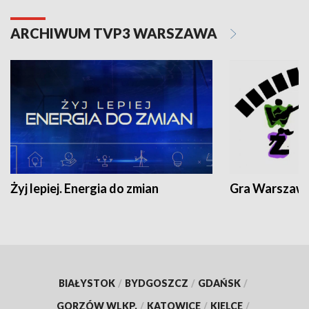
ARCHIWUM TVP3 WARSZAWA
Żyj lepiej. Energia do zmian
Gra Warszaw
BIAŁYSTOK
/
BYDGOSZCZ
/
GDAŃSK
/
GORZÓW WLKP.
/
KATOWICE
/
KIELCE
/