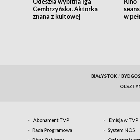
Odeszła wybitna Iga
Kino 
Cembrzyńska. Aktorka
seans
znana z kultowej
w peł
Hydrozagadki miała 87 lat
BIAŁYSTOK
/
BYDGO
OLSZTY
Abonament TVP
Emisja w TVP
Rada Programowa
System NOS
Biuro Reklamy
Ogłoszenie pr