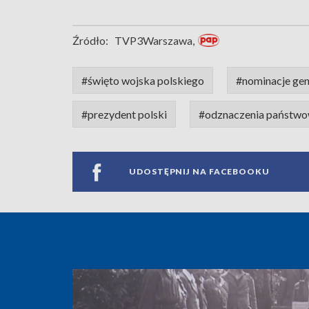
Źródło:
TVP3Warszawa,
#święto wojska polskiego
#nominacje gen
#prezydent polski
#odznaczenia państw
UDOSTĘPNIJ NA FACEBOOKU