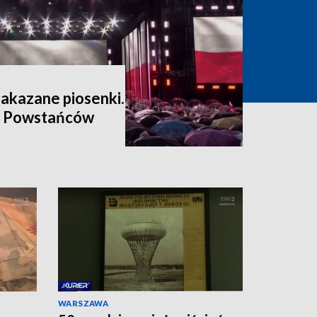
zakazane piosenki.
a Powstańców
WARSZAWA