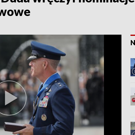
twowe
N