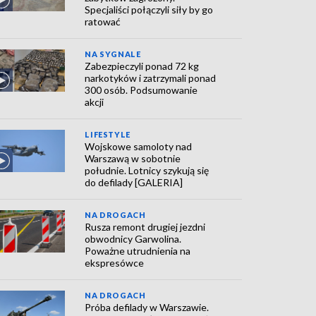
Specjaliści połączyli siły by go
ratować
NA SYGNALE
Zabezpieczyli ponad 72 kg
narkotyków i zatrzymali ponad
300 osób. Podsumowanie
akcji
LIFESTYLE
Wojskowe samoloty nad
Warszawą w sobotnie
południe. Lotnicy szykują się
do defilady [GALERIA]
NA DROGACH
Rusza remont drugiej jezdni
obwodnicy Garwolina.
Poważne utrudnienia na
ekspresówce
NA DROGACH
Próba defilady w Warszawie.