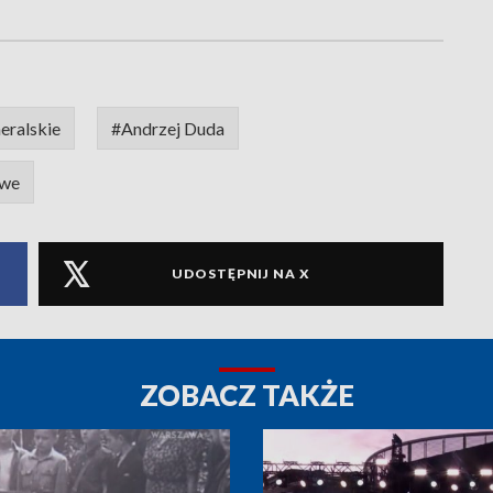
eralskie
#Andrzej Duda
owe
UDOSTĘPNIJ NA X
ZOBACZ TAKŻE