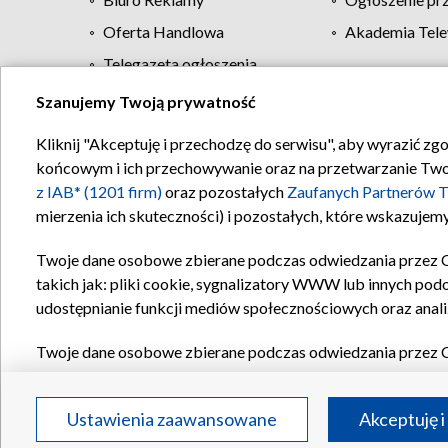
Oferta Handlowa
Akademia Tele
Telegazeta ogłoszenia
Szanujemy Twoją prywatność
Regulamin TVP
Kliknij "Akceptuję i przechodzę do serwisu", aby wyrazić zg
końcowym i ich przechowywanie oraz na przetwarzanie Twoich
z IAB* (1201 firm)
oraz pozostałych
Zaufanych Partnerów T
mierzenia ich skuteczności) i pozostałych, które wskazujemy
Twoje dane osobowe zbierane podczas odwiedzania przez 
takich jak: pliki cookie, sygnalizatory WWW lub innych pod
udostępnianie funkcji mediów społecznościowych oraz anali
Twoje dane osobowe zbierane podczas odwiedzania przez 
plików cookie, informacje o Twoich wyszukiwaniach w serwi
Partnerów TVP
dla realizacji następujących celów i funkc
Ustawienia zaawansowane
Akceptuję i
reklam, tworzenia profilu spersonalizowanych reklam, tworz
treści, stosowania badań rynkowych w celu generowania op