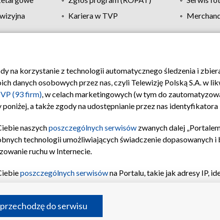
wizyjna
Kariera w TVP
Merchandi
Polityka prywatności
Moje zgody
Pomoc
Biuro re
ody na korzystanie z technologii automatycznego śledzenia i zbie
 danych osobowych przez nas, czyli Telewizję Polską S.A. w likw
VP (93 firm)
, w celach marketingowych (w tym do zautomatyzow
 poniżej, a także zgody na udostępnianie przez nas identyfikator
Ciebie naszych
poszczególnych serwisów
zwanych dalej „Portalem
obnych technologii umożliwiających świadczenie dopasowanych i be
zowanie ruchu w Internecie.
Ciebie
poszczególnych serwisów
na Portalu, takie jak adresy IP, 
sach Portalu czy historia odwiedzin będą przetwarzane przez TV
ji: przechowywania informacji na urządzeniu lub dostęp do nich,
©2026 Telewizja Polska S.A. w likwidacji
 przechodzę do serwisu
enia profilu spersonalizowanych treści, wyboru spersonalizowany
inii odbiorców, opracowywania i ulepszania produktów, zapewnie