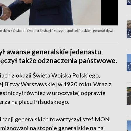
im z Gwiazdą Orderu Zasługi Rzeczypospolitej Polskiej - generał dywi
ł awanse generalskie jedenastu
ęczył także odznaczenia państwowe.
ach z okazji Święta Wojska Polskiego,
j Bitwy Warszawskiej w 1920 roku. Wraz z
stniczył również w uroczystej odprawie
rza na placu Piłsudskiego.
nacji generalskich towarzyszył szef MON
 mianowani na stopnie generalskie na na