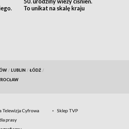
50. urodziny wieży ciśnień.
ego.
To unikat na skalę kraju
KÓW
/
LUBLIN
/
ŁÓDŹ
/
ROCŁAW
 Telewizja Cyfrowa
Sklep TVP
la prasy
tograficzny