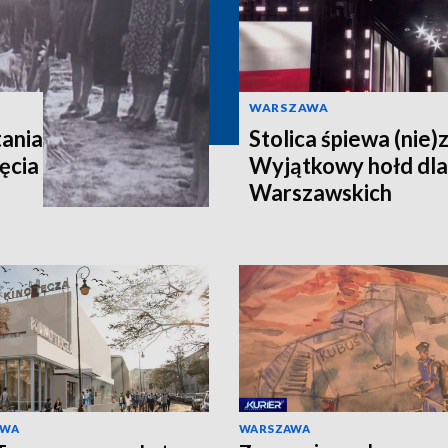
WARSZAWA
ania
Stolica śpiewa (nie)
ęcia
Wyjątkowy hołd dl
Warszawskich
AWA
WARSZAWA