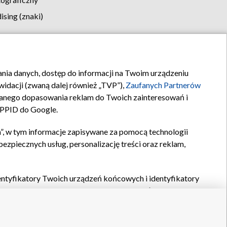
sing (znaki)
klamy
Kontakt
rania danych, dostęp do informacji na Twoim urządzeniu
idacji (zwaną dalej również „TVP”),
Zaufanych Partnerów
anego dopasowania reklam do Twoich zainteresowań i
a PPID do Google.
”, w tym informacje zapisywane za pomocą technologii
zpiecznych usług, personalizację treści oraz reklam,
identyfikatory Twoich urządzeń końcowych i identyfikatory
P,
Zaufanych Partnerów z IAB
oraz pozostałych
Zaufanych
 wyboru podstawowych reklam, wyboru spersonalizowanych
ch treści, pomiaru wydajności reklam, pomiaru wydajności
nia bezpieczeństwa, zapobiegania oszustwom i usuwania