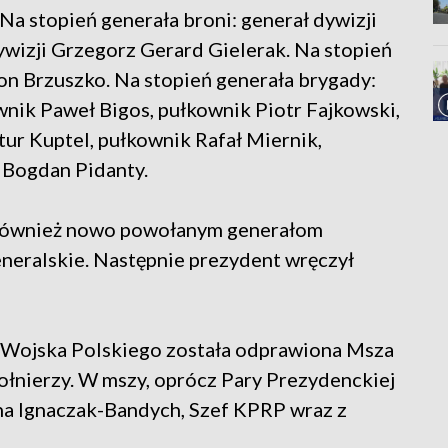
a stopień generała broni: generał dywizji
ywizji Grzegorz Gerard Gielerak. Na stopień
on Brzuszko. Na stopień generała brygady:
nik Paweł Bigos, pułkownik Piotr Fajkowski,
ur Kuptel, pułkownik Rafał Miernik,
 Bogdan Pidanty.
 również nowo powołanym generałom
neralskie. Następnie prezydent wręczył
 Wojska Polskiego została odprawiona Msza
żołnierzy. W mszy, oprócz Pary Prezydenckiej
na Ignaczak-Bandych, Szef KPRP wraz z