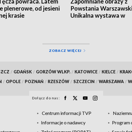
Tęcza powraca. Latem
Zapomniane obrazy z
e plenerowe, od jesieni
Powstania Warszawski
nej krasie
Unikalna wystawa w
Instytucie Pileckiego
ZOBACZ WIĘCEJ
SZCZ
/
GDAŃSK
/
GORZÓW WLKP.
/
KATOWICE
/
KIELCE
/
KRA
N
/
OPOLE
/
POZNAŃ
/
RZESZÓW
/
SZCZECIN
/
WARSZAWA
/
W
Dołącz do nas:
Centrum informacji TVP
Naziemna
Informacje o nadawcy
Program d
zetargowe
Zgłoś program (ROPAT)
Serwis fo