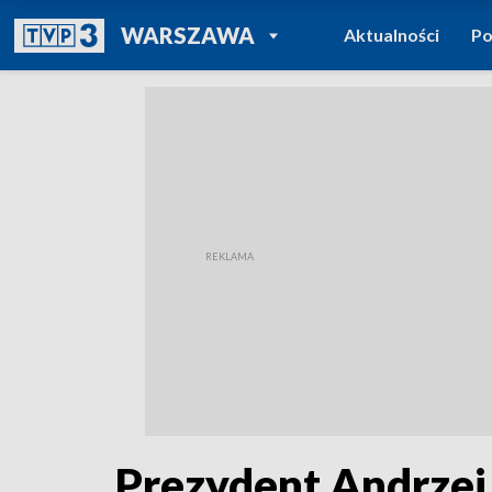
POWRÓT DO
WARSZAWA
Aktualności
Po
TVP REGIONY
Prezydent Andrzej 