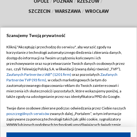
OPOLE
/
POZNAŃ
/
RZESZÓW
/
SZCZECIN
/
WARSZAWA
/
WROCŁAW
Szanujemy Twoją prywatność
Dołącz do nas:
Kliknij "Akceptuję i przechodzę do serwisu", aby wyrazić zgody na
korzystanie z technologii automatycznego śledzenia i zbierania danych,
TVP
dostęp do informacji na Twoim urządzeniu końcowym i ich
Abonament TVP
przechowywanie oraz na przetwarzanie Twoich danych osobowych przez
Regulamin TVP
nas, czyli Telewizję Polską S.A. w likwidacji (zwaną dalej również „TVP”),
Emisja w TVP
Zaufanych Partnerów z IAB* (1201 firm)
oraz pozostałych
Zaufanych
Polityka prywatności
Partnerów TVP (93 firm)
, w celach marketingowych (w tym do
Centrum informacji TVP
Moje zgody
zautomatyzowanego dopasowania reklam do Twoich zainteresowań i
mierzenia ich skuteczności) i pozostałych, które wskazujemy poniżej, a
Naziemna Telewizja Cyfrowa
Pomoc
także zgody na udostępnianie przez nas identyfikatora PPID do Google.
Sklep TVP
Biuro reklamy
Twoje dane osobowe zbierane podczas odwiedzania przez Ciebie naszych
Rada Programowa
poszczególnych serwisów
zwanych dalej „Portalem”, w tym informacje
Kontakt
zapisywane za pomocą technologii takich jak: pliki cookie, sygnalizatory
System NOS
WWW lub innych podobnych technologii umożliwiających świadczenie
dopasowanych i bezpiecznych usług, personalizację treści oraz reklam,
Informacje o nadawcy
Kanały
udostępnianie funkcji mediów społecznościowych oraz analizowanie