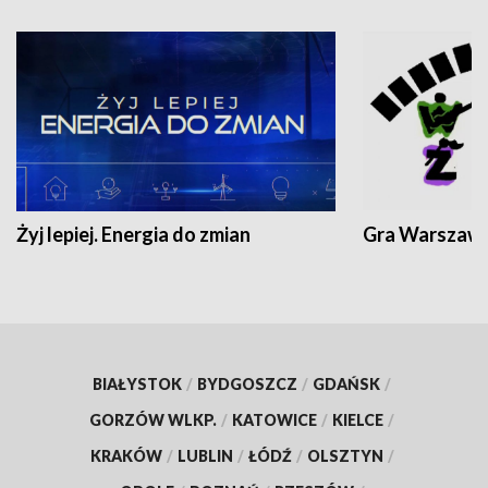
Żyj lepiej. Energia do zmian
Gra Warszaw
BIAŁYSTOK
/
BYDGOSZCZ
/
GDAŃSK
/
GORZÓW WLKP.
/
KATOWICE
/
KIELCE
/
KRAKÓW
/
LUBLIN
/
ŁÓDŹ
/
OLSZTYN
/