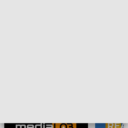
Plebiscyt Najlepsi Sportowcy
Wiadomości 
Warszawy 2025
SPOŁECZEŃSTWO