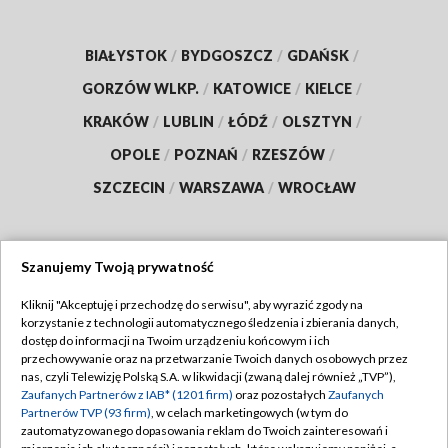
BIAŁYSTOK
/
BYDGOSZCZ
/
GDAŃSK
/
GORZÓW WLKP.
/
KATOWICE
/
KIELCE
/
KRAKÓW
/
LUBLIN
/
ŁÓDŹ
/
OLSZTYN
/
OPOLE
/
POZNAŃ
/
RZESZÓW
/
SZCZECIN
/
WARSZAWA
/
WROCŁAW
Szanujemy Twoją prywatność
Dołącz do nas:
Kliknij "Akceptuję i przechodzę do serwisu", aby wyrazić zgody na
korzystanie z technologii automatycznego śledzenia i zbierania danych,
TVP
dostęp do informacji na Twoim urządzeniu końcowym i ich
Abonament TVP
przechowywanie oraz na przetwarzanie Twoich danych osobowych przez
Regulamin TVP
nas, czyli Telewizję Polską S.A. w likwidacji (zwaną dalej również „TVP”),
Emisja w TVP
Polityka prywatności
Zaufanych Partnerów z IAB* (1201 firm)
oraz pozostałych
Zaufanych
Partnerów TVP (93 firm)
, w celach marketingowych (w tym do
Centrum informacji TVP
Moje zgody
zautomatyzowanego dopasowania reklam do Twoich zainteresowań i