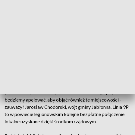
gminy Jabłonna, bo w pozostałych gminach już takie
połączenia funkcjonują - powiedziała Joanna Doktor,
mieszkanka wsi Trzciany.
Autobus 9 P jeździ 5 razy dziennie. To na razie program
pilotażowy. Mieszkańcy gminy Jabłonna mają już propozycje
zmian. - Zwłaszcza rodzice uczniów szkół średnich apelują,
by autobus o 7 jechał 10-15 min wcześniej, by młodzież
mogła się przesiąść w Jabłonnie do dojazdu do Warszawy, a
nie tylko Legionowa - dodała Joanna Doktor.
- Mamy miejscowości, które są wykluczone komunikacyjnie,
jak Janówek, Boża Wola, Wólka Górska. Dlatego po pilotażu
będziemy apelować, aby objąć również te miejscowości -
zauważył Jarosław Chodorski, wójt gminy Jabłonna. Linia 9P
to w powiecie legionowskim kolejne bezpłatne połączenie
lokalne uzyskane dzięki środkom rządowym.