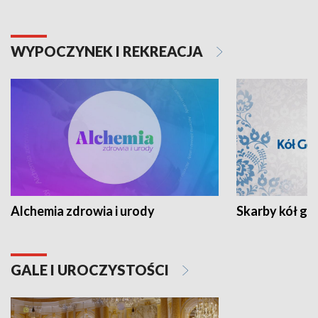
WYPOCZYNEK I REKREACJA
Alchemia zdrowia i urody
Skarby kół go
GALE I UROCZYSTOŚCI