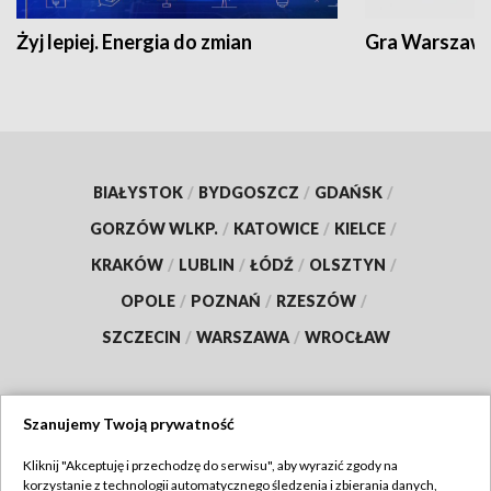
Żyj lepiej. Energia do zmian
Gra Warszaw
BIAŁYSTOK
/
BYDGOSZCZ
/
GDAŃSK
/
GORZÓW WLKP.
/
KATOWICE
/
KIELCE
/
KRAKÓW
/
LUBLIN
/
ŁÓDŹ
/
OLSZTYN
/
OPOLE
/
POZNAŃ
/
RZESZÓW
/
SZCZECIN
/
WARSZAWA
/
WROCŁAW
Szanujemy Twoją prywatność
Dołącz do nas:
Kliknij "Akceptuję i przechodzę do serwisu", aby wyrazić zgody na
korzystanie z technologii automatycznego śledzenia i zbierania danych,
TVP