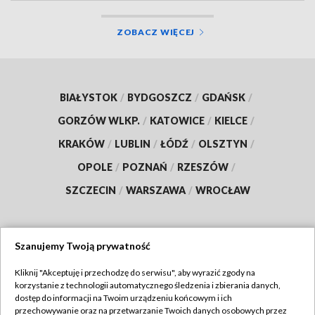
ZOBACZ WIĘCEJ
BIAŁYSTOK
/
BYDGOSZCZ
/
GDAŃSK
/
GORZÓW WLKP.
/
KATOWICE
/
KIELCE
/
KRAKÓW
/
LUBLIN
/
ŁÓDŹ
/
OLSZTYN
/
OPOLE
/
POZNAŃ
/
RZESZÓW
/
SZCZECIN
/
WARSZAWA
/
WROCŁAW
Szanujemy Twoją prywatność
Dołącz do nas:
Kliknij "Akceptuję i przechodzę do serwisu", aby wyrazić zgody na
korzystanie z technologii automatycznego śledzenia i zbierania danych,
TVP
dostęp do informacji na Twoim urządzeniu końcowym i ich
Abonament TVP
przechowywanie oraz na przetwarzanie Twoich danych osobowych przez
Regulamin TVP