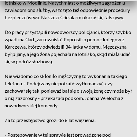
lotnisko w Modlinie. Natychmiast o możliwym zagrożeniu
zawiadomiono służby, wszczęto też odpowiednie procedury
bezpieczeństwa. Na szczęście alarm okazał się fałszywy.
Do pracy przystąpili nowodworscy policjanci, którzy szybko
wpadli na ślad „żartownisia”. Poprosili o pomoc kolegów z
Karczewa, którzy odwiedzili 34-latka w domu. Mężczyzna
był pijany, a jego żona pojechała na lotnisko, skąd miała udać
się w podróż służbową.
Nie wiadomo co skłoniło mężczyznę to wykonania takiego
telefonu. - Podejrzany nie potrafił wytłumaczyć, czy
zachował się tak, ponieważ bał się o swoją żonę czy może był
o nią zazdrosny - przekazała podkom. Joanna Wielocha z
nowodworskiej komendy.
Za to przestępstwo grozi do 8 lat więzienia.
- Postępowanie w tej sprawie jest prowadzone pod