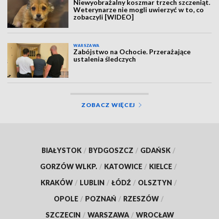
Niewyobrażalny koszmar trzech szczeniąt.
Weterynarze nie mogli uwierzyć w to, co
zobaczyli [WIDEO]
WARSZAWA
Zabójstwo na Ochocie. Przerażające
ustalenia śledczych
ZOBACZ WIĘCEJ
BIAŁYSTOK
/
BYDGOSZCZ
/
GDAŃSK
/
GORZÓW WLKP.
/
KATOWICE
/
KIELCE
/
KRAKÓW
/
LUBLIN
/
ŁÓDŹ
/
OLSZTYN
/
OPOLE
/
POZNAŃ
/
RZESZÓW
/
SZCZECIN
/
WARSZAWA
/
WROCŁAW