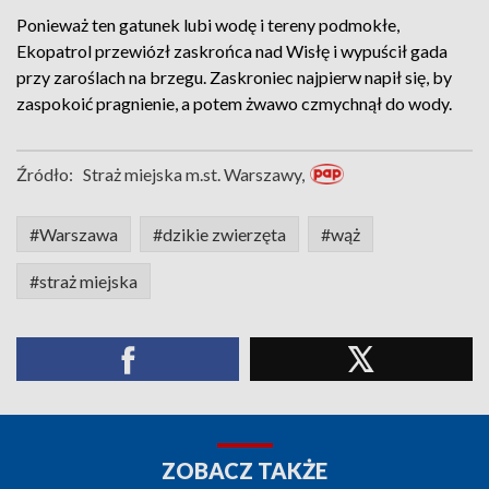
Ponieważ ten gatunek lubi wodę i tereny podmokłe,
Ekopatrol przewiózł zaskrońca nad Wisłę i wypuścił gada
przy zaroślach na brzegu. Zaskroniec najpierw napił się, by
zaspokoić pragnienie, a potem żwawo czmychnął do wody.
Źródło:
Straż miejska m.st. Warszawy,
#Warszawa
#dzikie zwierzęta
#wąż
#straż miejska
ZOBACZ TAKŻE