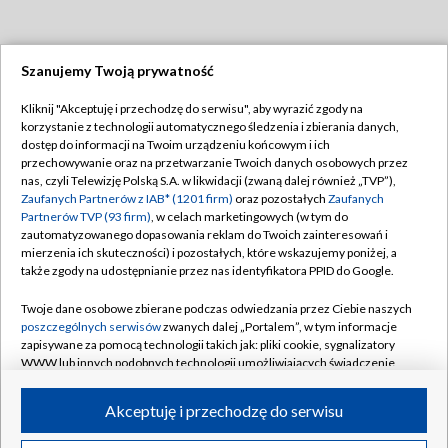
Szanujemy Twoją prywatność
Dołącz do nas:
Kliknij "Akceptuję i przechodzę do serwisu", aby wyrazić zgody na
korzystanie z technologii automatycznego śledzenia i zbierania danych,
TVP
dostęp do informacji na Twoim urządzeniu końcowym i ich
Abonament TVP
przechowywanie oraz na przetwarzanie Twoich danych osobowych przez
Regulamin TVP
nas, czyli Telewizję Polską S.A. w likwidacji (zwaną dalej również „TVP”),
Emisja w TVP
Polityka prywatności
Zaufanych Partnerów z IAB* (1201 firm)
oraz pozostałych
Zaufanych
Partnerów TVP (93 firm)
, w celach marketingowych (w tym do
Centrum informacji TVP
Moje zgody
zautomatyzowanego dopasowania reklam do Twoich zainteresowań i
mierzenia ich skuteczności) i pozostałych, które wskazujemy poniżej, a
Naziemna Telewizja Cyfrowa
Pomoc
także zgody na udostępnianie przez nas identyfikatora PPID do Google.
Sklep TVP
Biuro reklamy
Twoje dane osobowe zbierane podczas odwiedzania przez Ciebie naszych
Rada Programowa
Kontakt
poszczególnych serwisów
zwanych dalej „Portalem”, w tym informacje
zapisywane za pomocą technologii takich jak: pliki cookie, sygnalizatory
System NOS
WWW lub innych podobnych technologii umożliwiających świadczenie
dopasowanych i bezpiecznych usług, personalizację treści oraz reklam,
Informacje o nadawcy
Kanały
udostępnianie funkcji mediów społecznościowych oraz analizowanie
Akceptuję i przechodzę do serwisu
ruchu w Internecie.
Program dla prasy
©2026 Telewizja Polska S.A. w likwidacji