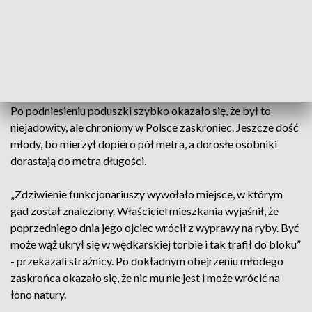
„Gdy przyjechaliśmy, gospodarz zaprowadził nas do sypialni i
powiedział, że znalazł pod łóżkiem węża. Nakrył gada
poduszką i wezwał nasz patrol” - powiedziała strażniczka,
która uczestniczyła w interwencji.
Po podniesieniu poduszki szybko okazało się, że był to
niejadowity, ale chroniony w Polsce zaskroniec. Jeszcze dość
młody, bo mierzył dopiero pół metra, a dorosłe osobniki
dorastają do metra długości.
„Zdziwienie funkcjonariuszy wywołało miejsce, w którym
gad został znaleziony. Właściciel mieszkania wyjaśnił, że
poprzedniego dnia jego ojciec wrócił z wyprawy na ryby. Być
może wąż ukrył się w wędkarskiej torbie i tak trafił do bloku”
- przekazali strażnicy. Po dokładnym obejrzeniu młodego
zaskrońca okazało się, że nic mu nie jest i może wrócić na
łono natury.