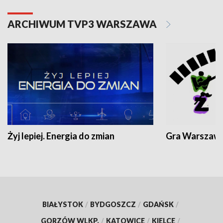
ARCHIWUM TVP3 WARSZAWA
Żyj lepiej. Energia do zmian
Gra Warszaw
BIAŁYSTOK
/
BYDGOSZCZ
/
GDAŃSK
/
GORZÓW WLKP.
/
KATOWICE
/
KIELCE
/