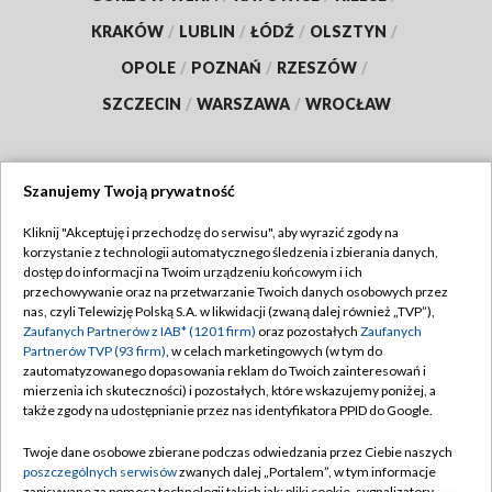
KRAKÓW
/
LUBLIN
/
ŁÓDŹ
/
OLSZTYN
/
OPOLE
/
POZNAŃ
/
RZESZÓW
/
SZCZECIN
/
WARSZAWA
/
WROCŁAW
Szanujemy Twoją prywatność
Dołącz do nas:
Kliknij "Akceptuję i przechodzę do serwisu", aby wyrazić zgody na
korzystanie z technologii automatycznego śledzenia i zbierania danych,
TVP
dostęp do informacji na Twoim urządzeniu końcowym i ich
Abonament TVP
przechowywanie oraz na przetwarzanie Twoich danych osobowych przez
Regulamin TVP
nas, czyli Telewizję Polską S.A. w likwidacji (zwaną dalej również „TVP”),
Emisja w TVP
Zaufanych Partnerów z IAB* (1201 firm)
oraz pozostałych
Zaufanych
Polityka prywatności
Partnerów TVP (93 firm)
, w celach marketingowych (w tym do
Centrum informacji TVP
Moje zgody
zautomatyzowanego dopasowania reklam do Twoich zainteresowań i
mierzenia ich skuteczności) i pozostałych, które wskazujemy poniżej, a
Naziemna Telewizja Cyfrowa
Pomoc
także zgody na udostępnianie przez nas identyfikatora PPID do Google.
Sklep TVP
Biuro reklamy
Twoje dane osobowe zbierane podczas odwiedzania przez Ciebie naszych
Rada Programowa
poszczególnych serwisów
zwanych dalej „Portalem”, w tym informacje
Kontakt
zapisywane za pomocą technologii takich jak: pliki cookie, sygnalizatory