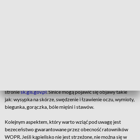
niebezpiecznym miejscem. Kąpieliska - warto wybierając się
nad jakiekolwiek z nich, wziąć pod uwagę kilka spraw. Z
jednej strony koniecznie przed wejściem do wody trzeba
upewnić się, że nie występują w niej sinice. Ostatnie alerty w
naszym regionie dotyczyły zakwitu sinic i bakterii E. coli w
zbiornikach niedaleko Zalewu Zegrzyńskiego w okolicach
Nieporętu i w Serocku.
Mowa o kąpielisku Dzika Plaża i o zamknięciu plaży miejskiej
przy Retmańskie. Sinice od kilku tygodni występują też w
okolicach Płocka w kąpieliskach Sobótka i Soczewka.
Aktualna mapa kąpielisk dostępna jest na
stronie
sk.gis.gov.pl
. Sinice mogą pojawić się objawy takie
jak: wysypka na skórze, swędzenie i łzawienie oczu, wymioty,
biegunka, gorączka, bóle mięśni i stawów.
Kolejnym aspektem, który warto wziąć pod uwagę jest
bezeceństwo gwarantowane przez obecność ratowników
WOPR. Jeśli kąpielisko nie jest strzeżone, nie można się w