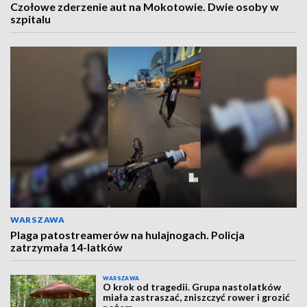
Czołowe zderzenie aut na Mokotowie. Dwie osoby w
szpitalu
WARSZAWA
Plaga patostreamerów na hulajnogach. Policja
zatrzymała 14-latków
WARSZAWA
O krok od tragedii. Grupa nastolatków
miała zastraszać, zniszczyć rower i grozić