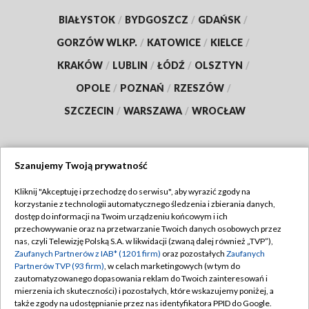
BIAŁYSTOK
/
BYDGOSZCZ
/
GDAŃSK
/
GORZÓW WLKP.
/
KATOWICE
/
KIELCE
/
KRAKÓW
/
LUBLIN
/
ŁÓDŹ
/
OLSZTYN
/
OPOLE
/
POZNAŃ
/
RZESZÓW
/
SZCZECIN
/
WARSZAWA
/
WROCŁAW
Szanujemy Twoją prywatność
Dołącz do nas:
Kliknij "Akceptuję i przechodzę do serwisu", aby wyrazić zgody na
korzystanie z technologii automatycznego śledzenia i zbierania danych,
TVP
dostęp do informacji na Twoim urządzeniu końcowym i ich
Abonament TVP
przechowywanie oraz na przetwarzanie Twoich danych osobowych przez
Regulamin TVP
nas, czyli Telewizję Polską S.A. w likwidacji (zwaną dalej również „TVP”),
Emisja w TVP
Polityka prywatności
Zaufanych Partnerów z IAB* (1201 firm)
oraz pozostałych
Zaufanych
Partnerów TVP (93 firm)
, w celach marketingowych (w tym do
Centrum informacji TVP
Moje zgody
zautomatyzowanego dopasowania reklam do Twoich zainteresowań i
mierzenia ich skuteczności) i pozostałych, które wskazujemy poniżej, a
Naziemna Telewizja Cyfrowa
Pomoc
także zgody na udostępnianie przez nas identyfikatora PPID do Google.