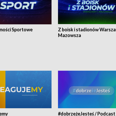
ości Sportowe
Z boisk i stadionów Warsza
Mazowsza
jemy
#dobrzeżeJesteś / Podcast 