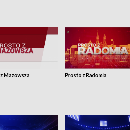
 z Mazowsza
Prosto z Radomia