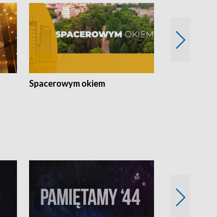
Spacerowym okiem
Filmowe spo