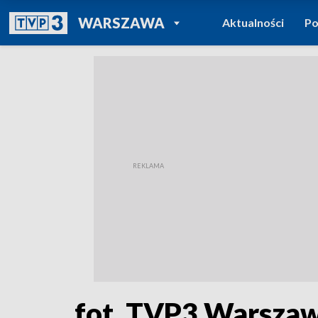
POWRÓT DO
WARSZAWA
Aktualności
Po
TVP REGIONY
fot. TVP3 Warsza