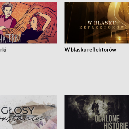
rki
W blasku reflektorów