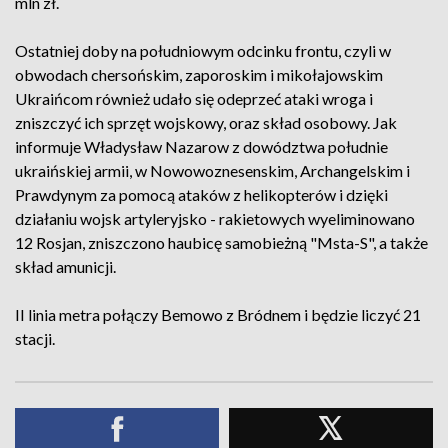
mln zł.
Ostatniej doby na południowym odcinku frontu, czyli w
obwodach chersońskim, zaporoskim i mikołajowskim
Ukraińcom również udało się odeprzeć ataki wroga i
zniszczyć ich sprzęt wojskowy, oraz skład osobowy. Jak
informuje Władysław Nazarow z dowództwa południe
ukraińskiej armii, w Nowowoznesenskim, Archangelskim i
Prawdynym za pomocą ataków z helikopterów i dzięki
działaniu wojsk artyleryjsko - rakietowych wyeliminowano
12 Rosjan, zniszczono haubicę samobieżną "Msta-S", a także
skład amunicji.
II linia metra połączy Bemowo z Bródnem i będzie liczyć 21
stacji.