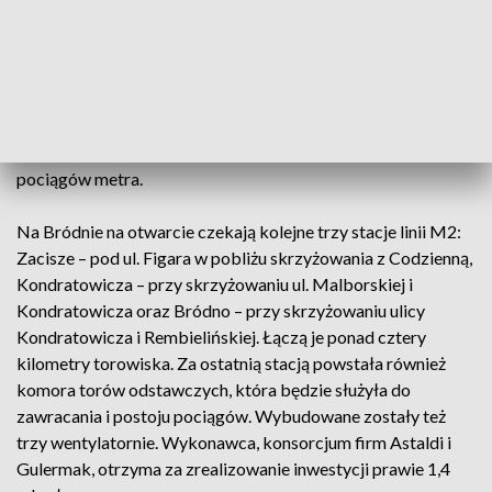
30 czerwca otwarte zostały dwie stacje metra linii M2 na
Bemowie: Ulrychów - położonej w ciągu ul. Górczewskiej i
Bemowo zlokalizowanej w pobliżu skrzyżowania ulic
Górczewskiej i Powstańców Śląskich przy dzielnicowym
ratuszu. Za stacją Bemowo znajdują się tory odstawcze dla
pociągów metra.
Na Bródnie na otwarcie czekają kolejne trzy stacje linii M2:
Zacisze – pod ul. Figara w pobliżu skrzyżowania z Codzienną,
Kondratowicza – przy skrzyżowaniu ul. Malborskiej i
Kondratowicza oraz Bródno – przy skrzyżowaniu ulicy
Kondratowicza i Rembielińskiej. Łączą je ponad cztery
kilometry torowiska. Za ostatnią stacją powstała również
komora torów odstawczych, która będzie służyła do
zawracania i postoju pociągów. Wybudowane zostały też
trzy wentylatornie. Wykonawca, konsorcjum firm Astaldi i
Gulermak, otrzyma za zrealizowanie inwestycji prawie 1,4