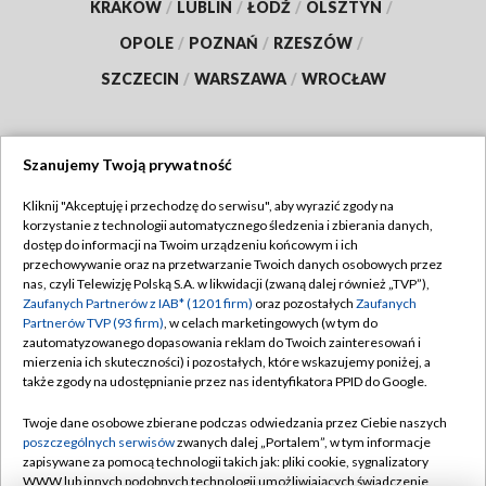
KRAKÓW
/
LUBLIN
/
ŁÓDŹ
/
OLSZTYN
/
OPOLE
/
POZNAŃ
/
RZESZÓW
/
SZCZECIN
/
WARSZAWA
/
WROCŁAW
Szanujemy Twoją prywatność
Dołącz do nas:
Kliknij "Akceptuję i przechodzę do serwisu", aby wyrazić zgody na
korzystanie z technologii automatycznego śledzenia i zbierania danych,
TVP
dostęp do informacji na Twoim urządzeniu końcowym i ich
Abonament TVP
przechowywanie oraz na przetwarzanie Twoich danych osobowych przez
Regulamin TVP
nas, czyli Telewizję Polską S.A. w likwidacji (zwaną dalej również „TVP”),
Emisja w TVP
Polityka prywatności
Zaufanych Partnerów z IAB* (1201 firm)
oraz pozostałych
Zaufanych
Partnerów TVP (93 firm)
, w celach marketingowych (w tym do
Centrum informacji TVP
Moje zgody
zautomatyzowanego dopasowania reklam do Twoich zainteresowań i
mierzenia ich skuteczności) i pozostałych, które wskazujemy poniżej, a
Naziemna Telewizja Cyfrowa
Pomoc
także zgody na udostępnianie przez nas identyfikatora PPID do Google.
Sklep TVP
Biuro reklamy
Twoje dane osobowe zbierane podczas odwiedzania przez Ciebie naszych
Rada Programowa
Kontakt
poszczególnych serwisów
zwanych dalej „Portalem”, w tym informacje
zapisywane za pomocą technologii takich jak: pliki cookie, sygnalizatory
System NOS
WWW lub innych podobnych technologii umożliwiających świadczenie