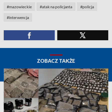
#mazowieckie
#atak na policjanta
#policja
#interwencja
ZOBACZ TAKŻE