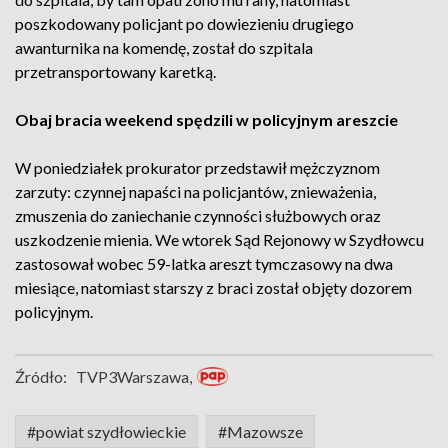
poszkodowany policjant po dowiezieniu drugiego
awanturnika na komendę, został do szpitala
przetransportowany karetką.
Obaj bracia weekend spędzili w policyjnym areszcie
W poniedziałek prokurator przedstawił mężczyznom
zarzuty: czynnej napaści na policjantów, znieważenia,
zmuszenia do zaniechanie czynności służbowych oraz
uszkodzenie mienia. We wtorek Sąd Rejonowy w Szydłowcu
zastosował wobec 59-latka areszt tymczasowy na dwa
miesiące, natomiast starszy z braci został objęty dozorem
policyjnym.
Źródło:
TVP3Warszawa,
#powiat szydłowieckie
#Mazowsze