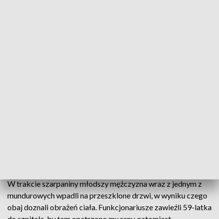
bracia w wieku w wieku 59 i 63 lat pokłócili się ze sobą w
trakcie picia alkoholu. - Na widok przybyłych na miejsce
policjantów mężczyźni zmienili jednak diametralnie
nastawienie do siebie i całą agresję skierowali przeciwko
podejmującym interwencję funkcjonariuszom - przekazała
rzeczniczka Komendy Wojewódzkiej Policji w Radomiu
podinsp. Katarzyna Kucharska.
Bracia rzucali w mundurowych i ich radiowóz kamieniami. W
ruch poszła też ławka stojąca na posesji. Kiedy na miejscu
pojawił się kolejny patrol, mężczyźni zabarykadowali się w
jednym z pomieszczeń. Policjantom udało się tam jednak
dostać i szybko obezwładniać 63-latka. Jego brat w dalszym
ciągu stawiał jednak opór i próbował kopać funkcjonariuszy.
W trakcie szarpaniny młodszy mężczyzna wraz z jednym z
mundurowych wpadli na przeszklone drzwi, w wyniku czego
obaj doznali obrażeń ciała. Funkcjonariusze zawieźli 59-latka
do szpitala, by tam opatrzono mu rany, natomiast