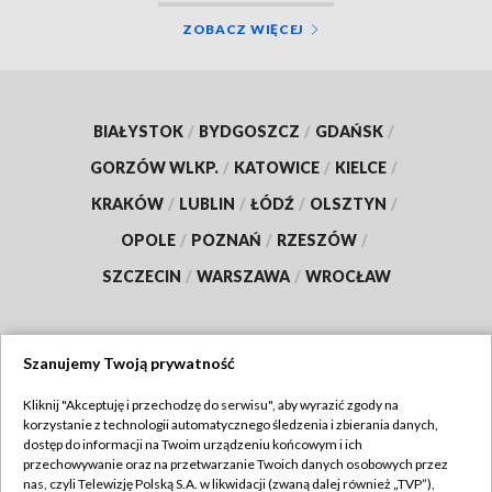
ZOBACZ WIĘCEJ
BIAŁYSTOK
/
BYDGOSZCZ
/
GDAŃSK
/
GORZÓW WLKP.
/
KATOWICE
/
KIELCE
/
KRAKÓW
/
LUBLIN
/
ŁÓDŹ
/
OLSZTYN
/
OPOLE
/
POZNAŃ
/
RZESZÓW
/
SZCZECIN
/
WARSZAWA
/
WROCŁAW
Szanujemy Twoją prywatność
Dołącz do nas:
Kliknij "Akceptuję i przechodzę do serwisu", aby wyrazić zgody na
korzystanie z technologii automatycznego śledzenia i zbierania danych,
TVP
dostęp do informacji na Twoim urządzeniu końcowym i ich
Abonament TVP
przechowywanie oraz na przetwarzanie Twoich danych osobowych przez
Regulamin TVP
nas, czyli Telewizję Polską S.A. w likwidacji (zwaną dalej również „TVP”),