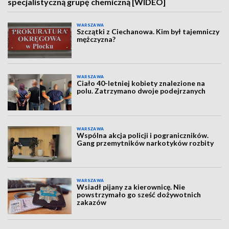
specjalistyczną grupę chemiczną [WIDEO]
WARSZAWA
Szczątki z Ciechanowa. Kim był tajemniczy
mężczyzna?
WARSZAWA
Ciało 40-letniej kobiety znalezione na
polu. Zatrzymano dwoje podejrzanych
WARSZAWA
Wspólna akcja policji i pograniczników.
Gang przemytników narkotyków rozbity
WARSZAWA
Wsiadł pijany za kierownicę. Nie
powstrzymało go sześć dożywotnich
zakazów