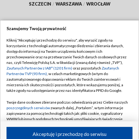
SZCZECIN
/
WARSZAWA
/
WROCŁAW
Szanujemy Twoją prywatność
Dołącz do nas:
Kliknij "Akceptuję i przechodzę do serwisu", aby wyrazić zgody na
korzystanie z technologii automatycznego śledzenia i zbierania danych,
TVP
dostęp do informacji na Twoim urządzeniu końcowym i ich
Abonament TVP
przechowywanie oraz na przetwarzanie Twoich danych osobowych przez
Regulamin TVP
nas, czyli Telewizję Polską S.A. w likwidacji (zwaną dalej również „TVP”),
Emisja w TVP
Polityka prywatności
Zaufanych Partnerów z IAB* (1201 firm)
oraz pozostałych
Zaufanych
Partnerów TVP (93 firm)
, w celach marketingowych (w tym do
Centrum informacji TVP
Moje zgody
zautomatyzowanego dopasowania reklam do Twoich zainteresowań i
mierzenia ich skuteczności) i pozostałych, które wskazujemy poniżej, a
Naziemna Telewizja Cyfrowa
Pomoc
także zgody na udostępnianie przez nas identyfikatora PPID do Google.
Sklep TVP
Biuro reklamy
Twoje dane osobowe zbierane podczas odwiedzania przez Ciebie naszych
Rada Programowa
Kontakt
poszczególnych serwisów
zwanych dalej „Portalem”, w tym informacje
zapisywane za pomocą technologii takich jak: pliki cookie, sygnalizatory
System NOS
WWW lub innych podobnych technologii umożliwiających świadczenie
dopasowanych i bezpiecznych usług, personalizację treści oraz reklam,
Informacje o nadawcy
Kanały
udostępnianie funkcji mediów społecznościowych oraz analizowanie
Akceptuję i przechodzę do serwisu
ruchu w Internecie.
Program dla prasy