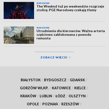
WARSZAWA
The Weeknd tuż po weekendzie rozgrzeje
stolicę. PGE Narodowy czekają tłumy
WARSZAWA
Utrudnienia dla kierowców. Ważna arteria
częściowo zablokowana z powodu
remontu
ZOBACZ WIĘCEJ
BIAŁYSTOK
/
BYDGOSZCZ
/
GDAŃSK
/
GORZÓW WLKP.
/
KATOWICE
/
KIELCE
/
KRAKÓW
/
LUBLIN
/
ŁÓDŹ
/
OLSZTYN
/
OPOLE
/
POZNAŃ
/
RZESZÓW
/