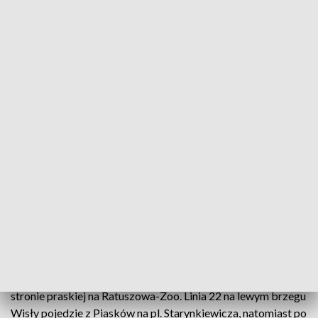
202 i Z-1 będą jeździły ulicami Targową i Kijowską do pętli
Dw. Wschodni (Kijowska), 135 pojadą Targową, a 146 i 147
al. Zieleniecką.
Możliwe zamknięcie mostu Poniatowskiego
Jeśli po zakończeniu koncertów, około godz. 22.15, duża
grupa uczestników będzie chciała przejść do centrum pieszo,
policja może zdecydować o zamknięciu dla ruchu mostu
Poniatowskiego i Al. Jerozolimskich na odcinku od ronda
Waszyngtona do ronda de Gaulle’a.
W przypadku wyłączenia przeprawy z ruchu na trasy
objazdowe zostaną skierowane tramwaje i autobusy
komunikacji miejskiej. Składy linii 7 i 25 pojadą przez most
Śląsko-Dąbrowski. Tramwaje linii 9 i 24 po stronie
śródmiejskiej skończą trasy na pętli pl. Starynkiewicza, a po
stronie praskiej na Ratuszowa-Zoo. Linia 22 na lewym brzegu
Wisły pojedzie z Piasków na pl. Starynkiewicza, natomiast po