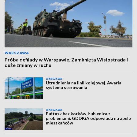
WARSZAWA
Próba defilady w Warszawie. Zamknięta Wisłostrada i
duże zmiany w ruchu
WARSZAWA
Utrudnienia na linii kolejowej. Awaria
systemu sterowania
WARSZAWA
Pułtusk bez korków, Łubienica z
problemami. GDDKiA odpowiada na apele
mieszkańców