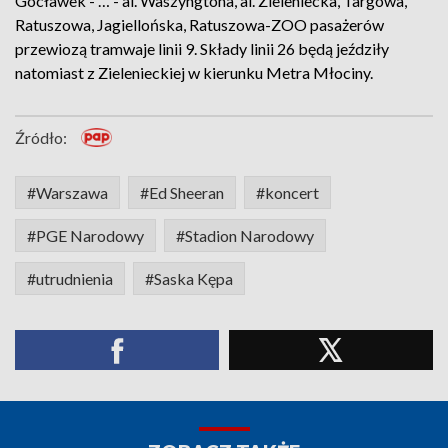
Gocławek - … - al. Waszyngtona, al. Zieleniecka, Targowa,
Ratuszowa, Jagiellońska, Ratuszowa-ZOO pasażerów
przewiozą tramwaje linii 9. Składy linii 26 będą jeździły
natomiast z Zielenieckiej w kierunku Metra Młociny.
Źródło:
#Warszawa
#Ed Sheeran
#koncert
#PGE Narodowy
#Stadion Narodowy
#utrudnienia
#Saska Kępa