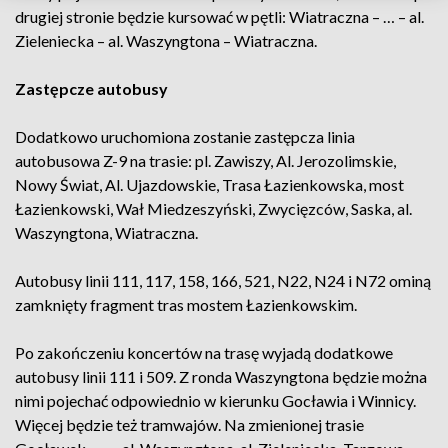
drugiej stronie będzie kursować w pętli: Wiatraczna – … – al.
Zieleniecka – al. Waszyngtona – Wiatraczna.
Zastępcze autobusy
Dodatkowo uruchomiona zostanie zastępcza linia
autobusowa Z-9 na trasie: pl. Zawiszy, Al. Jerozolimskie,
Nowy Świat, Al. Ujazdowskie, Trasa Łazienkowska, most
Łazienkowski, Wał Miedzeszyński, Zwycięzców, Saska, al.
Waszyngtona, Wiatraczna.
Autobusy linii 111, 117, 158, 166, 521, N22, N24 i N72 ominą
zamknięty fragment tras mostem Łazienkowskim.
Po zakończeniu koncertów na trasę wyjadą dodatkowe
autobusy linii 111 i 509. Z ronda Waszyngtona będzie można
nimi pojechać odpowiednio w kierunku Gocławia i Winnicy.
Więcej będzie też tramwajów. Na zmienionej trasie