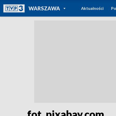
POWRÓT DO
WARSZAWA
Aktualności
Po
TVP REGIONY
fot. pixabay.com