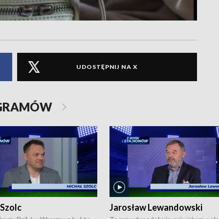
UDOSTĘPNIJ NA X
OGRAMÓW
 Szolc
Jarosław Lewandowski