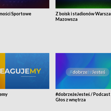
ości Sportowe
Z boisk i stadionów Warsza
Mazowsza
jemy
#dobrzeżeJesteś / Podcast 
Głos z wnętrza