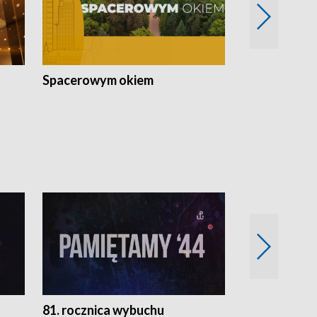
Spacerowym okiem
Filmowe spo
81. rocznica wybuchu
Retro Wawa