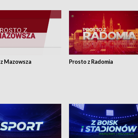
 z Mazowsza
Prosto z Radomia