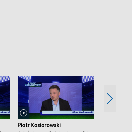
Piotr Kosiorowski
Tomasz Mat