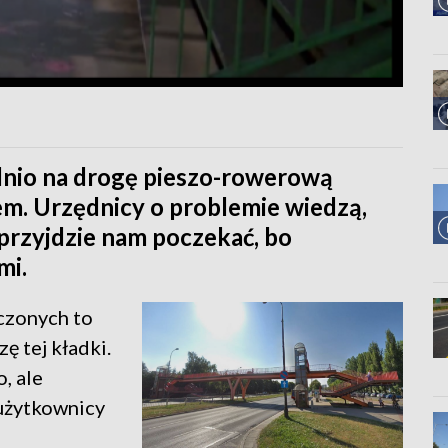
dnio na drogę pieszo-rowerową
em. Urzędnicy o problemie wiedzą,
 przyjdzie nam poczekać, bo
mi.
oczonych to
ę tej kładki.
o, ale
 użytkownicy
o