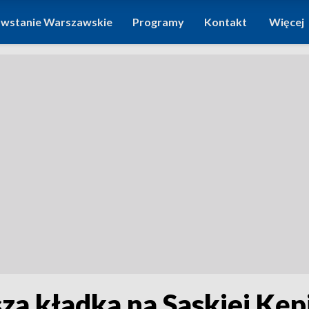
wstanie Warszawskie
Programy
Kontakt
Więcej
za kładka na Saskiej Kępi