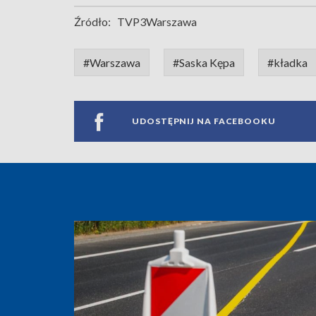
Źródło:
TVP3Warszawa
#Warszawa
#Saska Kępa
#kładka
UDOSTĘPNIJ NA FACEBOOKU