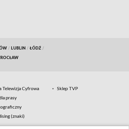
KÓW
/
LUBLIN
/
ŁÓDŹ
/
ROCŁAW
 Telewizja Cyfrowa
Sklep TVP
la prasy
tograficzny
sing (znaki)