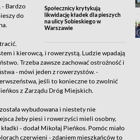
. - Bardzo
Społecznicy krytykują
likwidację kładek dla pieszych
pieszy do
na ulicy Sobieskiego w
na.
Warszawie
racić.
tem i kierowcą, i rowerzystą. Ludzie wpadają
eństwo. Trzeba zawsze zachować ostrożność i
stwa - mówi jeden z rowerzystów. -
rwszeństwa, jeśli to konieczne to zwolnić
 Pieńkos z Zarządu Dróg Miejskich.
k została wybudowana i niestety nie
ejsca żeby piesi i rowerzyści mieli osobny,
 kładki - dodał Mikołaj Pieńkos. Pomóc miało
olorach czerwieni - zdaniem mieszkańców to