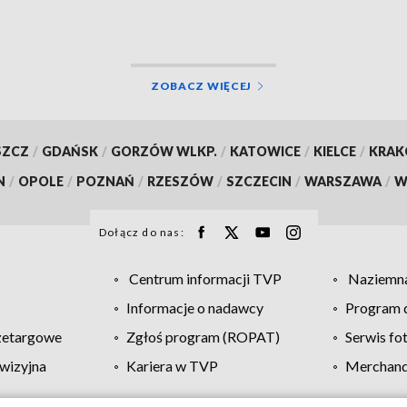
ZOBACZ WIĘCEJ
SZCZ
/
GDAŃSK
/
GORZÓW WLKP.
/
KATOWICE
/
KIELCE
/
KRA
N
/
OPOLE
/
POZNAŃ
/
RZESZÓW
/
SZCZECIN
/
WARSZAWA
/
W
Dołącz do nas:
Centrum informacji TVP
Naziemna
Informacje o nadawcy
Program d
zetargowe
Zgłoś program (ROPAT)
Serwis fo
wizyjna
Kariera w TVP
Merchandi