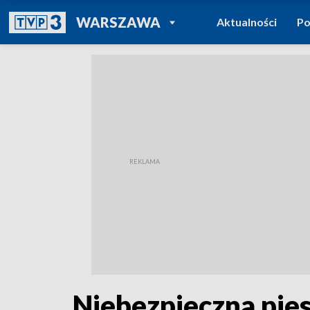
POWRÓT DO
WARSZAWA
Aktualności
Po
TVP REGIONY
Niebezpieczna pies