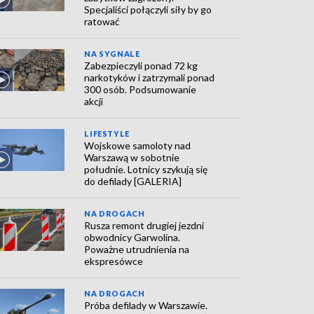
Specjaliści połączyli siły by go
ratować
NA SYGNALE
Zabezpieczyli ponad 72 kg
narkotyków i zatrzymali ponad
300 osób. Podsumowanie
akcji
LIFESTYLE
Wojskowe samoloty nad
Warszawą w sobotnie
południe. Lotnicy szykują się
do defilady [GALERIA]
NA DROGACH
Rusza remont drugiej jezdni
obwodnicy Garwolina.
Poważne utrudnienia na
ekspresówce
NA DROGACH
Próba defilady w Warszawie.