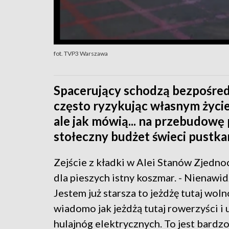
fot. TVP3 Warszawa
Spacerujący schodzą bezpośre
często ryzykując własnym życi
ale jak mówią... na przebudowę
stołeczny budżet świeci pustka
Zejście z kładki w Alei Stanów Zjedn
dla pieszych istny koszmar. - Nienawidz
Jestem już starsza to jeżdżę tutaj woln
wiadomo jak jeżdżą tutaj rowerzyści i
hulajnóg elektrycznych. To jest bardz