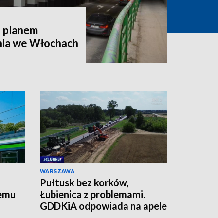
ę planem
nia we Włochach
WARSZAWA
Pułtusk bez korków,
temu
Łubienica z problemami.
GDDKiA odpowiada na apele
mieszkańców