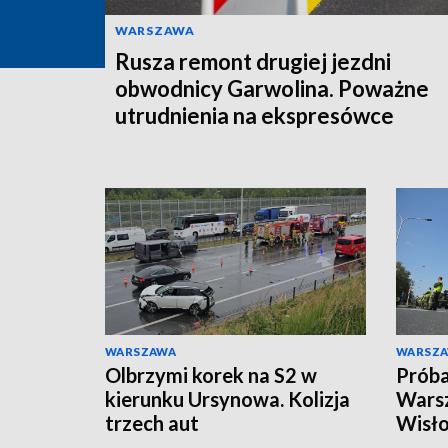
WARSZAWA
Rusza remont drugiej jezdni
obwodnicy Garwolina. Poważne
utrudnienia na ekspresówce
WARSZAWA
WARSZ
Olbrzymi korek na S2 w
Próba
kierunku Ursynowa. Kolizja
Warsz
trzech aut
Wisło
ruchu