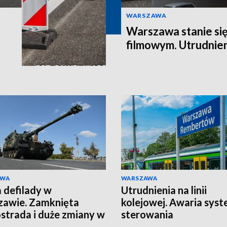
WARSZAWA
Warszawa stanie si
filmowym. Utrudnie
AWA
WARSZAWA
 defilady w
Utrudnienia na linii
awie. Zamknięta
kolejowej. Awaria sys
strada i duże zmiany w
sterowania