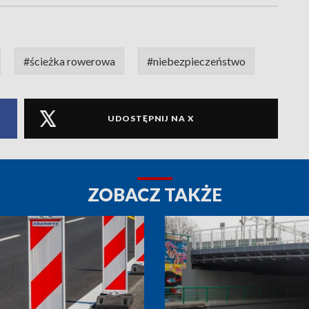
#ścieżka rowerowa
#niebezpieczeństwo
UDOSTĘPNIJ NA X
ZOBACZ TAKŻE