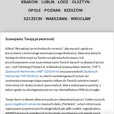
KRAKÓW
/
LUBLIN
/
ŁÓDŹ
/
OLSZTYN
/
OPOLE
/
POZNAŃ
/
RZESZÓW
/
SZCZECIN
/
WARSZAWA
/
WROCŁAW
Szanujemy Twoją prywatność
Dołącz do nas:
Kliknij "Akceptuję i przechodzę do serwisu", aby wyrazić zgody na
korzystanie z technologii automatycznego śledzenia i zbierania danych,
TVP
dostęp do informacji na Twoim urządzeniu końcowym i ich
Abonament TVP
przechowywanie oraz na przetwarzanie Twoich danych osobowych przez
Regulamin TVP
nas, czyli Telewizję Polską S.A. w likwidacji (zwaną dalej również „TVP”),
Emisja w TVP
Polityka prywatności
Zaufanych Partnerów z IAB* (1201 firm)
oraz pozostałych
Zaufanych
Partnerów TVP (93 firm)
, w celach marketingowych (w tym do
Centrum informacji TVP
Moje zgody
zautomatyzowanego dopasowania reklam do Twoich zainteresowań i
mierzenia ich skuteczności) i pozostałych, które wskazujemy poniżej, a
Naziemna Telewizja Cyfrowa
Pomoc
także zgody na udostępnianie przez nas identyfikatora PPID do Google.
Sklep TVP
Biuro reklamy
Twoje dane osobowe zbierane podczas odwiedzania przez Ciebie naszych
Rada Programowa
Kontakt
poszczególnych serwisów
zwanych dalej „Portalem”, w tym informacje
zapisywane za pomocą technologii takich jak: pliki cookie, sygnalizatory
System NOS
WWW lub innych podobnych technologii umożliwiających świadczenie