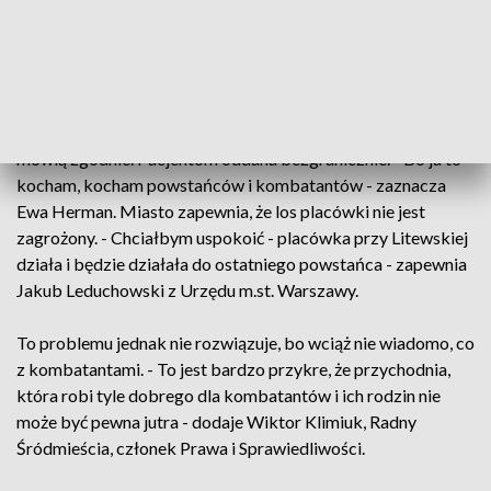
wiele praw tych ludzi jest wyłącznie na piśmie - zauważa
Grażyna Piotrowska.
Sercem przychodni jest pani doktor Ewa Herman - dziś
otrzymała medal Pro Bono Poloniae. Pacjenci nie kryją
wzruszenia. - Nasza bohaterka jest wspaniałym lekarzem -
mówią zgodnie. Pacjentom oddana bezgranicznie. - Bo ja to
kocham, kocham powstańców i kombatantów - zaznacza
Ewa Herman. Miasto zapewnia, że los placówki nie jest
zagrożony. - Chciałbym uspokoić - placówka przy Litewskiej
działa i będzie działała do ostatniego powstańca - zapewnia
Jakub Leduchowski z Urzędu m.st. Warszawy.
To problemu jednak nie rozwiązuje, bo wciąż nie wiadomo, co
z kombatantami. - To jest bardzo przykre, że przychodnia,
która robi tyle dobrego dla kombatantów i ich rodzin nie
może być pewna jutra - dodaje Wiktor Klimiuk, Radny
Śródmieścia, członek Prawa i Sprawiedliwości.