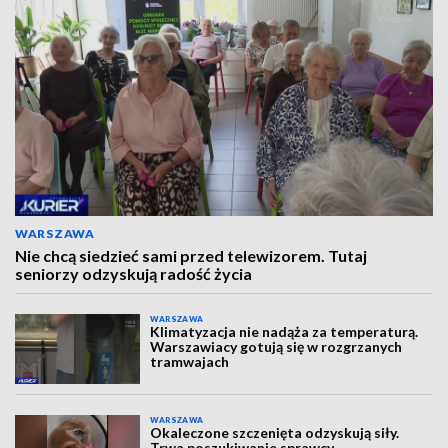
WARSZAWA
Nie chcą siedzieć sami przed telewizorem. Tutaj
seniorzy odzyskują radość życia
WARSZAWA
Klimatyzacja nie nadąża za temperaturą.
Warszawiacy gotują się w rozgrzanych
tramwajach
WARSZAWA
Okaleczone szczenięta odzyskują siły.
Trwa poszukiwanie sprawcy