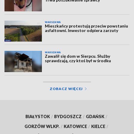
WARSZAWA
Mieszkańcy protestują przeciw powstaniu
asfaltowni. Inwestor odpiera zarzuty
WARSZAWA
Zawalił się dom w Sierpcu. Służby
sprawdzają, czy ktoś był w środku
ZOBACZ WIĘCEJ
BIAŁYSTOK
/
BYDGOSZCZ
/
GDAŃSK
/
GORZÓW WLKP.
/
KATOWICE
/
KIELCE
/