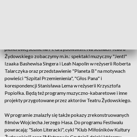
piosenkarka wykonującą repertuar pieśni jidyszowych i
żydowskich.
Artyści zaprezentują specjalny program sięgający do
tradycyjnych pieśni jidysz, do którego zaproszeni zostaną
polscy, ukraińscy i europejscy muzycy klezmerscy na
plenerowej scenie na Pl. Grzybowskim. Na scenach Teatru
Żydowskiego zobaczymy m.in.: spektakl muzyczny "Jentl"
Izaaka Bashewisa Singera i Leah Napolin w reżyserii Roberta
Talarczyka oraz przedstawienie "Planeta B" na motywach
powieści "Szpital Przemienienia", "Głos Pana" i
korespondencji Stanisława Lema w reżyserii Krzysztofa
Popiołka. Będą też programy muzyczno-kabaretowe i inne
projekty przygotowane przez aktorów Teatru Żydowskiego.
W programie znalazły się także pokazy zrekonstruowanych
filmów Wojciecha Jerzego Hasa. Do programu Festiwalu
powracają: "Salon Literacki", cykl "Klub Miłośników Kultury
Żydowskiej" oraz "Mistrzowie Czytają", dzięki któremu