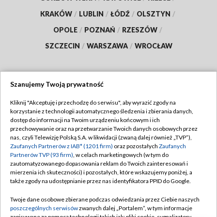
KRAKÓW
/
LUBLIN
/
ŁÓDŹ
/
OLSZTYN
/
OPOLE
/
POZNAŃ
/
RZESZÓW
/
SZCZECIN
/
WARSZAWA
/
WROCŁAW
Szanujemy Twoją prywatność
Dołącz do nas:
Kliknij "Akceptuję i przechodzę do serwisu", aby wyrazić zgody na
korzystanie z technologii automatycznego śledzenia i zbierania danych,
TVP
dostęp do informacji na Twoim urządzeniu końcowym i ich
Abonament TVP
przechowywanie oraz na przetwarzanie Twoich danych osobowych przez
Regulamin TVP
nas, czyli Telewizję Polską S.A. w likwidacji (zwaną dalej również „TVP”),
Emisja w TVP
Zaufanych Partnerów z IAB* (1201 firm)
oraz pozostałych
Zaufanych
Polityka prywatności
Partnerów TVP (93 firm)
, w celach marketingowych (w tym do
Centrum informacji TVP
Moje zgody
zautomatyzowanego dopasowania reklam do Twoich zainteresowań i
mierzenia ich skuteczności) i pozostałych, które wskazujemy poniżej, a
Naziemna Telewizja Cyfrowa
Pomoc
także zgody na udostępnianie przez nas identyfikatora PPID do Google.
Sklep TVP
Biuro reklamy
Twoje dane osobowe zbierane podczas odwiedzania przez Ciebie naszych
Rada Programowa
poszczególnych serwisów
zwanych dalej „Portalem”, w tym informacje
Kontakt
zapisywane za pomocą technologii takich jak: pliki cookie, sygnalizatory