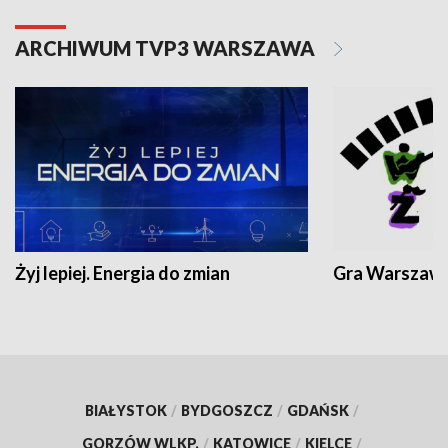
ARCHIWUM TVP3 WARSZAWA
Żyj lepiej. Energia do zmian
Gra Warszaw
BIAŁYSTOK
/
BYDGOSZCZ
/
GDAŃSK
/
GORZÓW WLKP.
/
KATOWICE
/
KIELCE
/