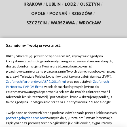
KRAKÓW
/
LUBLIN
/
ŁÓDŹ
/
OLSZTYN
/
OPOLE
/
POZNAŃ
/
RZESZÓW
/
SZCZECIN
/
WARSZAWA
/
WROCŁAW
Szanujemy Twoją prywatność
Dołącz do nas:
Kliknij "Akceptuję i przechodzę do serwisu", aby wyrazić zgody na
korzystanie z technologii automatycznego śledzenia i zbierania danych,
TVP
dostęp do informacji na Twoim urządzeniu końcowym i ich
Abonament TVP
przechowywanie oraz na przetwarzanie Twoich danych osobowych przez
Regulamin TVP
nas, czyli Telewizję Polską S.A. w likwidacji (zwaną dalej również „TVP”),
Emisja w TVP
Polityka prywatności
Zaufanych Partnerów z IAB* (1201 firm)
oraz pozostałych
Zaufanych
Partnerów TVP (93 firm)
, w celach marketingowych (w tym do
Centrum informacji TVP
Moje zgody
zautomatyzowanego dopasowania reklam do Twoich zainteresowań i
mierzenia ich skuteczności) i pozostałych, które wskazujemy poniżej, a
Naziemna Telewizja Cyfrowa
Pomoc
także zgody na udostępnianie przez nas identyfikatora PPID do Google.
Sklep TVP
Biuro reklamy
Twoje dane osobowe zbierane podczas odwiedzania przez Ciebie naszych
Rada Programowa
Kontakt
poszczególnych serwisów
zwanych dalej „Portalem”, w tym informacje
zapisywane za pomocą technologii takich jak: pliki cookie, sygnalizatory
System NOS