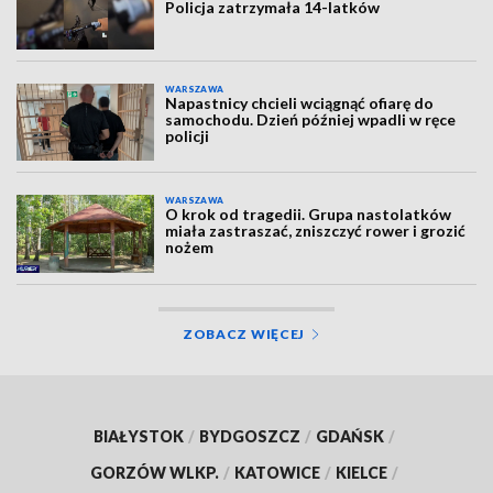
Policja zatrzymała 14-latków
WARSZAWA
Napastnicy chcieli wciągnąć ofiarę do
samochodu. Dzień później wpadli w ręce
policji
WARSZAWA
O krok od tragedii. Grupa nastolatków
miała zastraszać, zniszczyć rower i grozić
nożem
ZOBACZ WIĘCEJ
BIAŁYSTOK
/
BYDGOSZCZ
/
GDAŃSK
/
GORZÓW WLKP.
/
KATOWICE
/
KIELCE
/