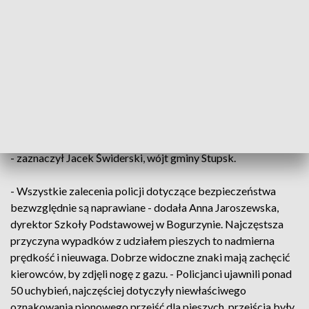
mławscy policjanci skontrolowali otoczenie placówek.
Policjanci sprawdzali infrastrukturę i oznakowanie pod
kątem bezpieczeństwa pieszych. W Stupsku, zarządca drogi
musiał namalować pasy na przejściu i powycinać krzewy
zasłaniające znaki drogowe. - Jeśli w takich miejscach jak w
Stupsku czy Morawach jest to droga publiczna, trzeba dbać
o przyszłość dzieci, co prawda są pod opieką opiekunów czy
rodziców, ale zdarza się, że wybiegną i może dojść do tragedii
- zaznaczył Jacek Świderski, wójt gminy Stupsk.
- Wszystkie zalecenia policji dotyczące bezpieczeństwa
bezwzględnie są naprawiane - dodała Anna Jaroszewska,
dyrektor Szkoły Podstawowej w Bogurzynie. Najczęstsza
przyczyna wypadków z udziałem pieszych to nadmierna
prędkość i nieuwaga. Dobrze widoczne znaki mają zachęcić
kierowców, by zdjęli nogę z gazu. - Policjanci ujawnili ponad
50 uchybień, najczęściej dotyczyły niewłaściwego
oznakowania pionowego przejść dla pieszych, przejścia były