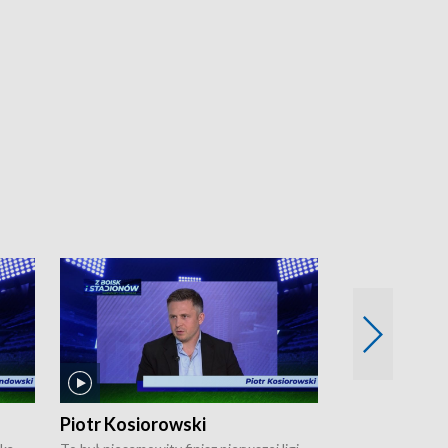
Piotr Kosiorowski
Tomasz Mat