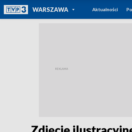
POWRÓT DO
WARSZAWA
Aktualności
Po
TVP REGIONY
Zdjęcie ilustracyjn