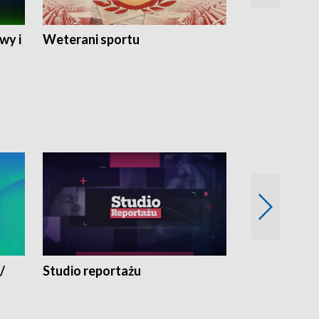
wy i
Weterani sportu
Najlepsi Sp
2024
/
Studio reportażu
Eksperyment