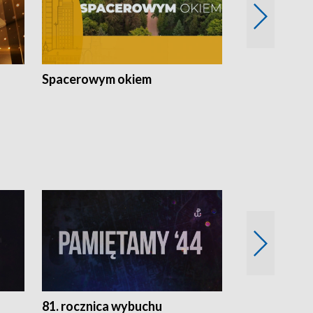
Spacerowym okiem
Filmowe spo
81. rocznica wybuchu
Retro Wawa