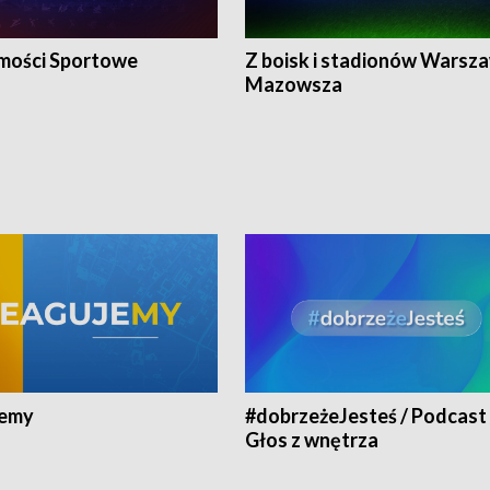
ości Sportowe
Z boisk i stadionów Warsza
Mazowsza
jemy
#dobrzeżeJesteś / Podcast 
Głos z wnętrza