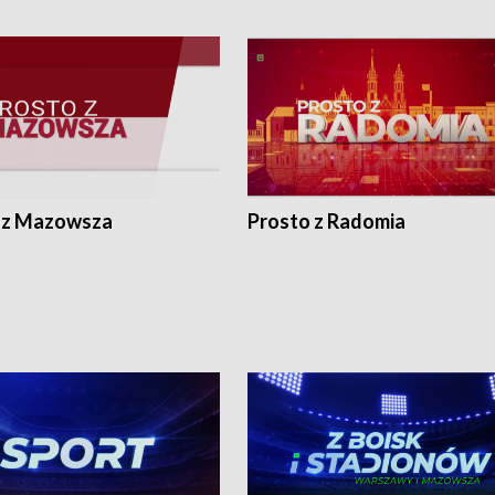
 z Mazowsza
Prosto z Radomia