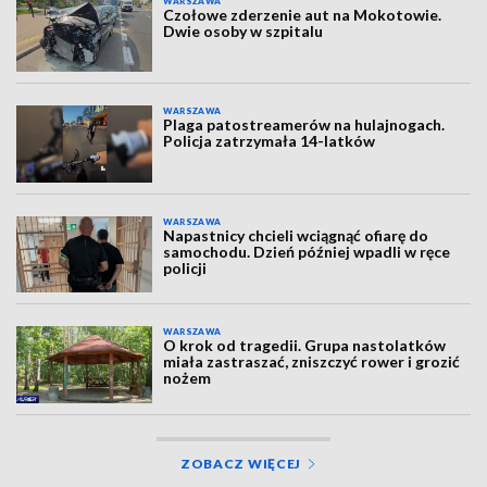
WARSZAWA
Czołowe zderzenie aut na Mokotowie.
Dwie osoby w szpitalu
WARSZAWA
Plaga patostreamerów na hulajnogach.
Policja zatrzymała 14-latków
WARSZAWA
Napastnicy chcieli wciągnąć ofiarę do
samochodu. Dzień później wpadli w ręce
policji
WARSZAWA
O krok od tragedii. Grupa nastolatków
miała zastraszać, zniszczyć rower i grozić
nożem
ZOBACZ WIĘCEJ