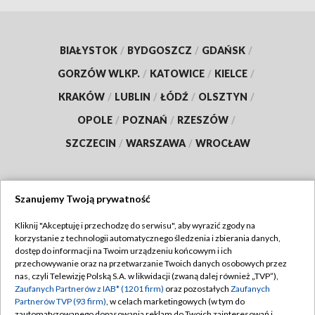
BIAŁYSTOK
/
BYDGOSZCZ
/
GDAŃSK
/
GORZÓW WLKP.
/
KATOWICE
/
KIELCE
/
KRAKÓW
/
LUBLIN
/
ŁÓDŹ
/
OLSZTYN
/
OPOLE
/
POZNAŃ
/
RZESZÓW
/
SZCZECIN
/
WARSZAWA
/
WROCŁAW
Szanujemy Twoją prywatność
Dołącz do nas:
Kliknij "Akceptuję i przechodzę do serwisu", aby wyrazić zgody na
korzystanie z technologii automatycznego śledzenia i zbierania danych,
TVP
dostęp do informacji na Twoim urządzeniu końcowym i ich
Abonament TVP
przechowywanie oraz na przetwarzanie Twoich danych osobowych przez
Regulamin TVP
nas, czyli Telewizję Polską S.A. w likwidacji (zwaną dalej również „TVP”),
Emisja w TVP
Polityka prywatności
Zaufanych Partnerów z IAB* (1201 firm)
oraz pozostałych
Zaufanych
Partnerów TVP (93 firm)
, w celach marketingowych (w tym do
Centrum informacji TVP
Moje zgody
zautomatyzowanego dopasowania reklam do Twoich zainteresowań i