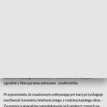
profilaktycznych w trakcie patrolowania terenu jednostki i
pasa ochronnego przewodnik psa służbowego z psem
służbowym znaleźli pakunek, a w nim telefon komórkowy z
kartą SIM ładowarką oraz kilka strzykawek - zaznaczyła
porucznik Agnieszka Tracz.
- Telefon komórkowy to zwykły przedmiot codziennego
użytku, który za murem więzienia przestaje być już takim
zwykłym urządzeniem i przeistacza się w przedmiot
niemalże najwyższej wartości. Dlaczego? W więzieniu to
praktyczne urządzenie w wielu przypadkach może stać się
narzędziem służącym m.in. do zdobywania narkotyków,
kontaktów z grupą przestępczą, i innych niebezpiecznych
czynów. Stąd jego posiadanie w warunkach izolacji jest
zgodnie z literą prawa zakazane - podkreśliła.
Przypomniała, że osadzonym odbywającym karę przysługuje
możliwość kontaktu telefonicznego z rodziną każdego dnia. -
Za pomocą aparatów samoinkasujących umieszczonych na