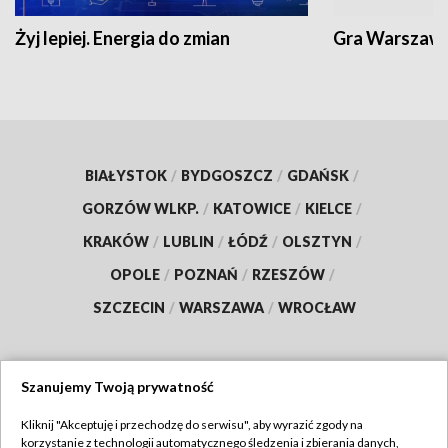
Żyj lepiej. Energia do zmian
Gra Warszaw
BIAŁYSTOK
/
BYDGOSZCZ
/
GDAŃSK
/
GORZÓW WLKP.
/
KATOWICE
/
KIELCE
/
KRAKÓW
/
LUBLIN
/
ŁÓDŹ
/
OLSZTYN
/
OPOLE
/
POZNAŃ
/
RZESZÓW
/
SZCZECIN
/
WARSZAWA
/
WROCŁAW
Szanujemy Twoją prywatność
Dołącz do nas:
Kliknij "Akceptuję i przechodzę do serwisu", aby wyrazić zgody na
korzystanie z technologii automatycznego śledzenia i zbierania danych,
TVP