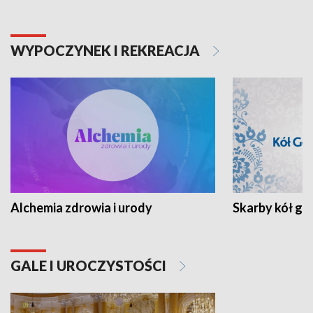
WYPOCZYNEK I REKREACJA
Alchemia zdrowia i urody
Skarby kół go
GALE I UROCZYSTOŚCI