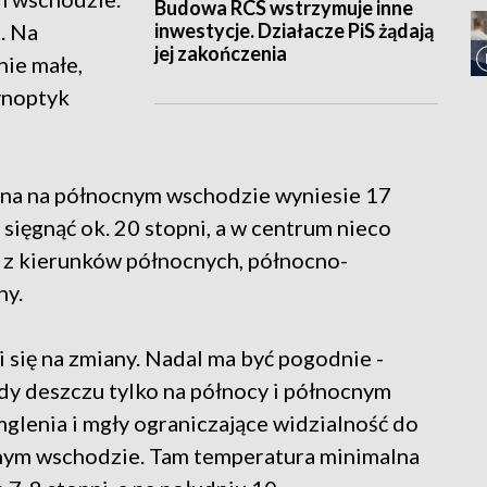
Budowa RCS wstrzymuje inne
inwestycje. Działacze PiS żądają
. Na
jej zakończenia
ie małe,
ynoptyk
a na północnym wschodzie wyniesie 17
 sięgnąć ok. 20 stopni, a w centrum nieco
e z kierunków północnych, północno-
ny.
i się na zmiany. Nadal ma być pogodnie -
dy deszczu tylko na północy i północnym
glenia i mgły ograniczające widzialność do
cnym wschodzie. Tam temperatura minimalna