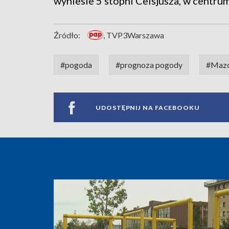
wyniesie 5 stopni Celsjusza, w centrum
Źródło:
, TVP3Warszawa
#pogoda
#prognoza pogody
#Maz
UDOSTĘPNIJ NA FACEBOOKU