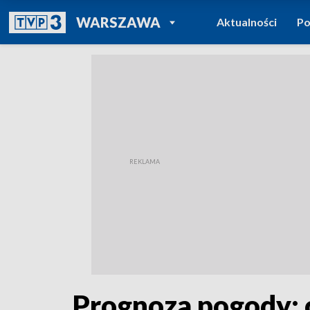
POWRÓT DO
WARSZAWA
Aktualności
Po
TVP REGIONY
Prognoza pogody: c