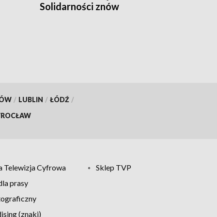
Solidarności znów
zamknięta
KÓW
/
LUBLIN
/
ŁÓDŹ
/
ROCŁAW
 Telewizja Cyfrowa
Sklep TVP
la prasy
tograficzny
sing (znaki)