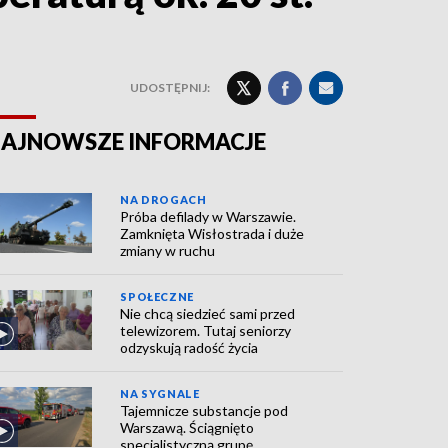
UDOSTĘPNIJ:
AJNOWSZE INFORMACJE
NA DROGACH
Próba defilady w Warszawie.
Zamknięta Wisłostrada i duże
zmiany w ruchu
SPOŁECZNE
Nie chcą siedzieć sami przed
telewizorem. Tutaj seniorzy
odzyskują radość życia
NA SYGNALE
Tajemnicze substancje pod
Warszawą. Ściągnięto
specjalistyczną grupę