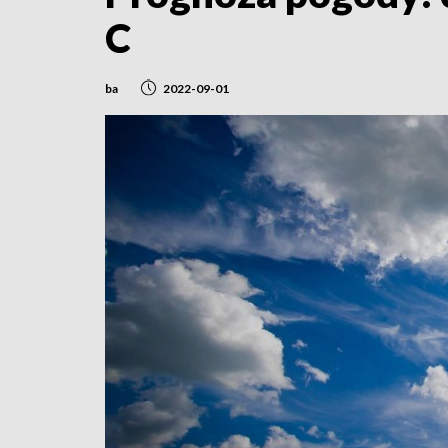
C
ba
2022-09-01