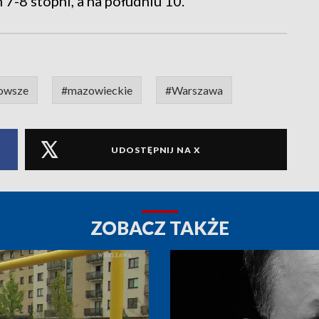
 7-8 stopni, a na południu 10.
owsze
#mazowieckie
#Warszawa
UDOSTĘPNIJ NA X
ZOBACZ TAKŻE