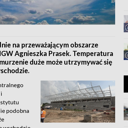
dnie na przeważającym obszarze
IMGW Agnieszka Prasek. Temperatura
chmurzenie duże może utrzymywać się
wschodzie.
ntralnego
i
stytutu
zie podobna
że
m wschodzie.