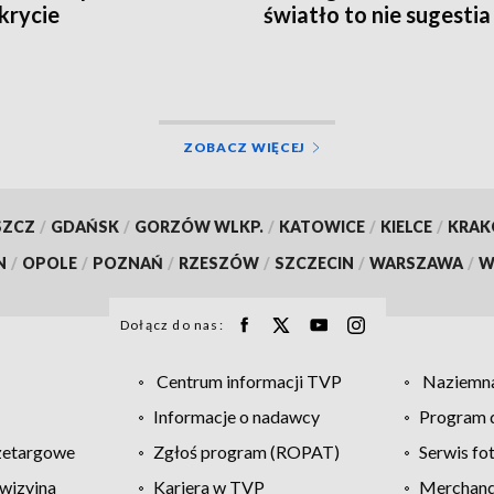
krycie
światło to nie sugestia
ZOBACZ WIĘCEJ
SZCZ
/
GDAŃSK
/
GORZÓW WLKP.
/
KATOWICE
/
KIELCE
/
KRA
N
/
OPOLE
/
POZNAŃ
/
RZESZÓW
/
SZCZECIN
/
WARSZAWA
/
W
Dołącz do nas:
Centrum informacji TVP
Naziemna
Informacje o nadawcy
Program d
zetargowe
Zgłoś program (ROPAT)
Serwis fo
wizyjna
Kariera w TVP
Merchandi