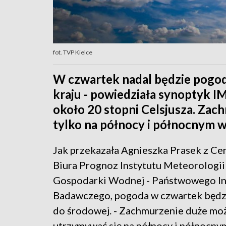
fot. TVP Kielce
W czwartek nadal będzie pogo
kraju - powiedziała synoptyk 
około 20 stopni Celsjusza. Za
tylko na północy i północnym 
Jak przekazała Agnieszka Prasek z Ce
Biura Prognoz Instytutu Meteorologii 
Gospodarki Wodnej - Państwowego In
Badawczego, pogoda w czwartek będ
do środowej. - Zachmurzenie duże mo
utrzymywać się na północy i północny