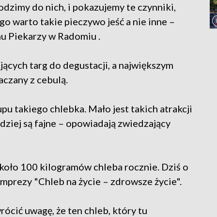
odzimy do nich, i pokazujemy te czynniki,
o warto takie pieczywo jeść a nie inne –
u Piekarzy w Radomiu .
ących targ do degustacji, a największym
aczany z cebulą.
upu takiego chlebka. Mało jest takich atrakcji
dziej są fajne – opowiadają zwiedzający
około 100 kilogramów chleba rocznie. Dziś o
imprezy "Chleb na życie – zdrowsze życie".
wrócić uwagę, że ten chleb, który tu