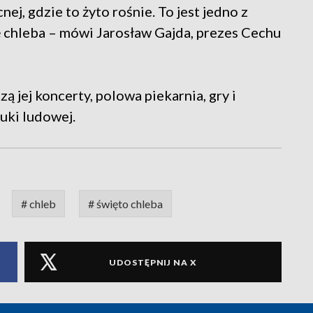
ej, gdzie to żyto rośnie. To jest jedno z
ję chleba – mówi Jarosław Gajda, prezes Cechu
ą jej koncerty, polowa piekarnia, gry i
uki ludowej.
# chleb
# święto chleba
UDOSTĘPNIJ NA X