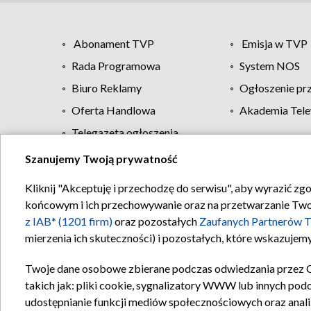
Abonament TVP
Emisja w TVP
Rada Programowa
System NOS
Biuro Reklamy
Ogłoszenie pr
Oferta Handlowa
Akademia Tele
Telegazeta ogłoszenia
Szanujemy Twoją prywatność
Regulamin TVP
Kliknij "Akceptuję i przechodzę do serwisu", aby wyrazić zg
końcowym i ich przechowywanie oraz na przetwarzanie Twoich
z IAB* (1201 firm)
oraz pozostałych
Zaufanych Partnerów T
mierzenia ich skuteczności) i pozostałych, które wskazujemy
Twoje dane osobowe zbierane podczas odwiedzania przez 
takich jak: pliki cookie, sygnalizatory WWW lub innych pod
udostępnianie funkcji mediów społecznościowych oraz anali