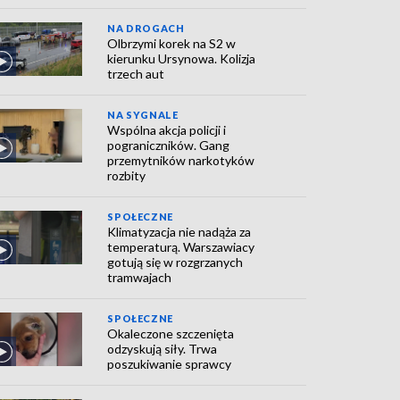
NA DROGACH
Olbrzymi korek na S2 w
kierunku Ursynowa. Kolizja
trzech aut
NA SYGNALE
Wspólna akcja policji i
pograniczników. Gang
przemytników narkotyków
rozbity
SPOŁECZNE
Klimatyzacja nie nadąża za
temperaturą. Warszawiacy
gotują się w rozgrzanych
tramwajach
SPOŁECZNE
Okaleczone szczenięta
odzyskują siły. Trwa
poszukiwanie sprawcy