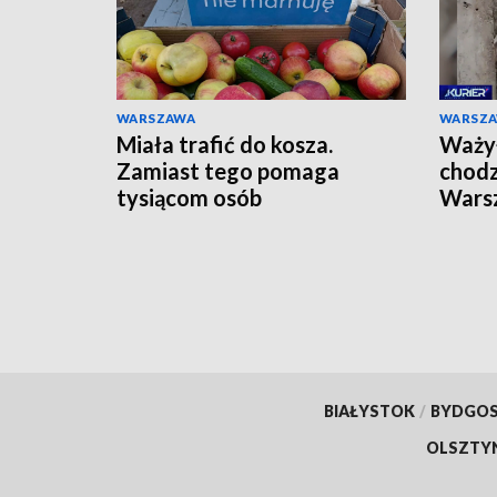
WARSZAWA
WARSZ
Miała trafić do kosza.
Ważył
Zamiast tego pomaga
chodz
tysiącom osób
Wars
szkie
BIAŁYSTOK
/
BYDGO
OLSZTY