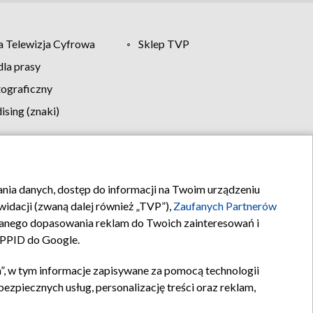
 Telewizja Cyfrowa
Sklep TVP
la prasy
tograficzny
sing (znaki)
klamy
Kontakt
rania danych, dostęp do informacji na Twoim urządzeniu
idacji (zwaną dalej również „TVP”),
Zaufanych Partnerów
anego dopasowania reklam do Twoich zainteresowań i
a PPID do Google.
”, w tym informacje zapisywane za pomocą technologii
zpiecznych usług, personalizację treści oraz reklam,