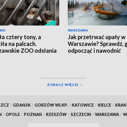
AWA
WARSZAWA
a cztery tony, a
Jak przetrwać upały w
iła na palcach.
Warszawie? Sprawdź, 
zawskie ZOO odsłania
odpocząć i nawodnić
let ukochanej Erny
organizm
ZOBACZ WIĘCEJ
SZCZ
/
GDAŃSK
/
GORZÓW WLKP.
/
KATOWICE
/
KIELCE
/
KRA
N
/
OPOLE
/
POZNAŃ
/
RZESZÓW
/
SZCZECIN
/
WARSZAWA
/
W