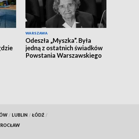
WARSZAWA
Odeszła „Myszka”. Była
gdzie
jedną z ostatnich świadków
Powstania Warszawskiego
KÓW
/
LUBLIN
/
ŁÓDŹ
/
ROCŁAW