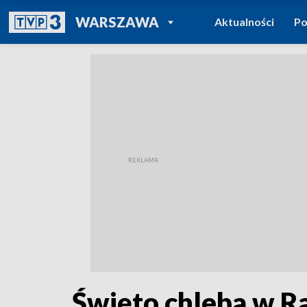
POWRÓT DO
WARSZAWA
Aktualności
Po
TVP REGIONY
Święto chleba w 