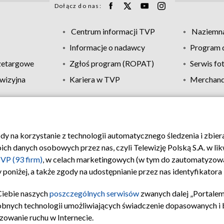
Dołącz do nas:
Centrum informacji TVP
Naziemna
Informacje o nadawcy
Program d
zetargowe
Zgłoś program (ROPAT)
Serwis fo
wizyjna
Kariera w TVP
Merchandi
Polityka prywatności
Moje zgody
Pomoc
Biuro re
ody na korzystanie z technologii automatycznego śledzenia i zbie
 danych osobowych przez nas, czyli Telewizję Polską S.A. w likw
VP (93 firm)
, w celach marketingowych (w tym do zautomatyzow
 poniżej, a także zgody na udostępnianie przez nas identyfikator
Ciebie naszych
poszczególnych serwisów
zwanych dalej „Portalem
obnych technologii umożliwiających świadczenie dopasowanych i be
zowanie ruchu w Internecie.