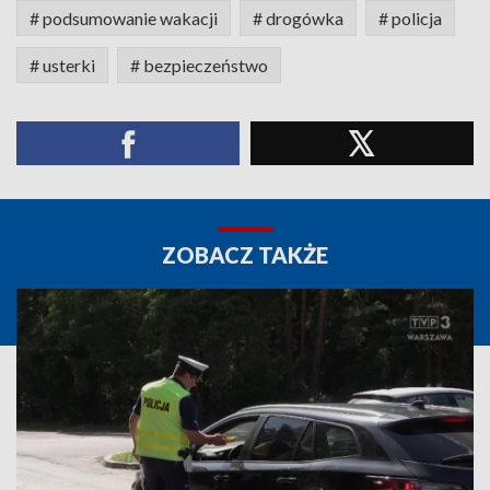
# podsumowanie wakacji
# drogówka
# policja
# usterki
# bezpieczeństwo
ZOBACZ TAKŻE