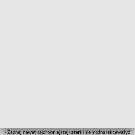
Zdjęcie ilustracyjne. Fot. PAP/Krzysztof Świderski
Kontrole wypadły zaskakująco dobrze. Na prawie
pół tysiąca skontrolowanych autokarów
przewożących dzieci na letni wypoczynek policjanci
ujawnili tylko dwie usterki.
Kontrole ujawniły tylko dwie usterki. Była to pęknięta szyba
czołowa i nadmiernie zużyty bieżnik opon. W efekcie
zatrzymano dwa dowody rejestracyjne.
- Żadnej, nawet najdrobniejszej usterki nie można lekceważyć