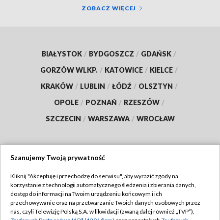
ZOBACZ WIĘCEJ
BIAŁYSTOK
/
BYDGOSZCZ
/
GDAŃSK
/
GORZÓW WLKP.
/
KATOWICE
/
KIELCE
/
KRAKÓW
/
LUBLIN
/
ŁÓDŹ
/
OLSZTYN
/
OPOLE
/
POZNAŃ
/
RZESZÓW
/
SZCZECIN
/
WARSZAWA
/
WROCŁAW
Szanujemy Twoją prywatność
Dołącz do nas:
Kliknij "Akceptuję i przechodzę do serwisu", aby wyrazić zgody na
korzystanie z technologii automatycznego śledzenia i zbierania danych,
TVP
dostęp do informacji na Twoim urządzeniu końcowym i ich
Abonament TVP
przechowywanie oraz na przetwarzanie Twoich danych osobowych przez
Regulamin TVP
nas, czyli Telewizję Polską S.A. w likwidacji (zwaną dalej również „TVP”),
Emisja w TVP