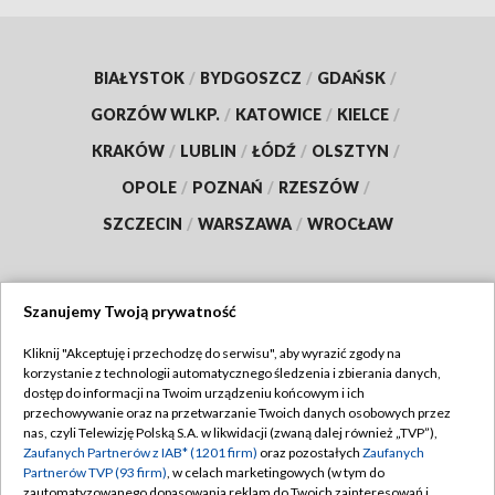
BIAŁYSTOK
/
BYDGOSZCZ
/
GDAŃSK
/
GORZÓW WLKP.
/
KATOWICE
/
KIELCE
/
KRAKÓW
/
LUBLIN
/
ŁÓDŹ
/
OLSZTYN
/
OPOLE
/
POZNAŃ
/
RZESZÓW
/
SZCZECIN
/
WARSZAWA
/
WROCŁAW
Szanujemy Twoją prywatność
Dołącz do nas:
Kliknij "Akceptuję i przechodzę do serwisu", aby wyrazić zgody na
korzystanie z technologii automatycznego śledzenia i zbierania danych,
TVP
dostęp do informacji na Twoim urządzeniu końcowym i ich
Abonament TVP
przechowywanie oraz na przetwarzanie Twoich danych osobowych przez
Regulamin TVP
nas, czyli Telewizję Polską S.A. w likwidacji (zwaną dalej również „TVP”),
Emisja w TVP
Polityka prywatności
Zaufanych Partnerów z IAB* (1201 firm)
oraz pozostałych
Zaufanych
Partnerów TVP (93 firm)
, w celach marketingowych (w tym do
Centrum informacji TVP
Moje zgody
zautomatyzowanego dopasowania reklam do Twoich zainteresowań i