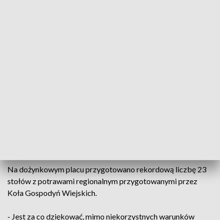
potrzebujemy też w naszym życiu pomocy Bożej – mówił ks.
Janusz Stepnowski, biskup łomżyński.
Dożynkowe uroczystości w Sielcu wspólnie przygotowały
samorządy powiatu ostrowskiego i gminy Ostrów
Mazowiecka
- To jest święto rolnicze i czuć tutaj takiego polskiego ducha
narodowego. Dożynki to staropolskie święto i tutaj to widać,
słychać, jak wiedziemy do Sielca zobaczymy, że każde
gospodarstwo domowe jest przyozdobione – opowiadał
naszej reporterce Waldemar Brzostek, wójt gminy Ostrów
Mazowiecka.
Na dożynkowym placu przygotowano rekordową liczbę 23
stołów z potrawami regionalnym przygotowanymi przez
Koła Gospodyń Wiejskich.
- Jest za co dziękować, mimo niekorzystnych warunków