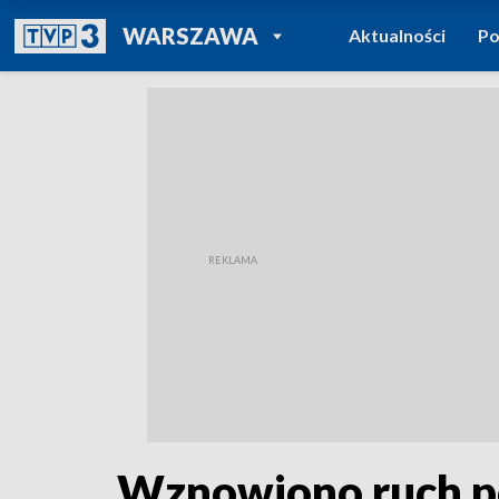
POWRÓT DO
WARSZAWA
Aktualności
Po
TVP REGIONY
Wznowiono ruch po