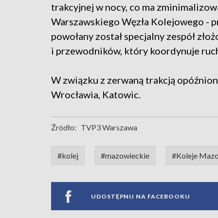
trakcyjnej w nocy, co ma zminimalizo
Warszawskiego Węzła Kolejowego - pr
powołany został specjalny zespół złoż
i przewodników, który koordynuje ruch
W związku z zerwaną trakcją opóźnion
Wrocławia, Katowic.
Źródło:
TVP3 Warszawa
#kolej
#mazowieckie
#Koleje Mazo
UDOSTĘPNIJ NA FACEBOOKU