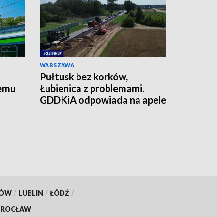
WARSZAWA
Pułtusk bez korków,
temu
Łubienica z problemami.
GDDKiA odpowiada na apele
mieszkańców
KÓW
/
LUBLIN
/
ŁÓDŹ
/
ROCŁAW