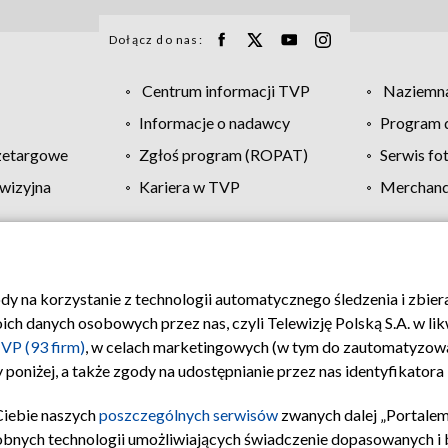
Dołącz do nas:
Centrum informacji TVP
Naziemna
Informacje o nadawcy
Program d
zetargowe
Zgłoś program (ROPAT)
Serwis fo
wizyjna
Kariera w TVP
Merchandi
Polityka prywatności
Moje zgody
Pomoc
Biuro re
ody na korzystanie z technologii automatycznego śledzenia i zbie
 danych osobowych przez nas, czyli Telewizję Polską S.A. w likw
VP (93 firm)
, w celach marketingowych (w tym do zautomatyzow
 poniżej, a także zgody na udostępnianie przez nas identyfikator
Ciebie naszych
poszczególnych serwisów
zwanych dalej „Portalem
obnych technologii umożliwiających świadczenie dopasowanych i be