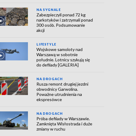
NA SYGNALE
Zabezpieczyli ponad 72 kg
narkotyków i zatrzymali ponad
300 osób. Podsumowanie
akcji
LIFESTYLE
Wojskowe samoloty nad
Warszawą w sobotnie
południe. Lotnicy szykują się
do defilady [GALERIA]
NA DROGACH
Rusza remont drugiej jezdni
obwodnicy Garwolina.
Poważne utrudnienia na
ekspresówce
NA DROGACH
Próba defilady w Warszawie.
Zamknięta Wisłostrada i duże
zmiany w ruchu