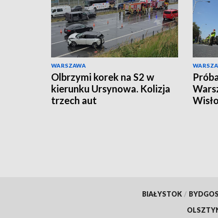
WARSZAWA
WARSZ
Olbrzymi korek na S2 w
Próba
kierunku Ursynowa. Kolizja
Warsz
trzech aut
Wisło
ruchu
BIAŁYSTOK
/
BYDGO
OLSZTY