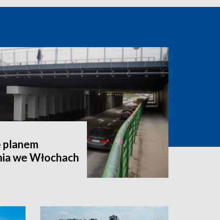
ę planem
nia we Włochach