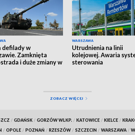
AWA
WARSZAWA
 defilady w
Utrudnienia na linii
awie. Zamknięta
kolejowej. Awaria sys
strada i duże zmiany w
sterowania
ZOBACZ WIĘCEJ
SZCZ
/
GDAŃSK
/
GORZÓW WLKP.
/
KATOWICE
/
KIELCE
/
KRA
N
/
OPOLE
/
POZNAŃ
/
RZESZÓW
/
SZCZECIN
/
WARSZAWA
/
W