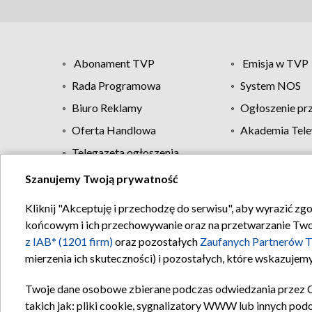
Abonament TVP
Emisja w TVP
Rada Programowa
System NOS
Biuro Reklamy
Ogłoszenie pr
Oferta Handlowa
Akademia Tele
Telegazeta ogłoszenia
Szanujemy Twoją prywatność
Regulamin TVP
Kliknij "Akceptuję i przechodzę do serwisu", aby wyrazić zg
końcowym i ich przechowywanie oraz na przetwarzanie Twoich
z IAB* (1201 firm)
oraz pozostałych
Zaufanych Partnerów T
mierzenia ich skuteczności) i pozostałych, które wskazujemy
Twoje dane osobowe zbierane podczas odwiedzania przez 
takich jak: pliki cookie, sygnalizatory WWW lub innych pod