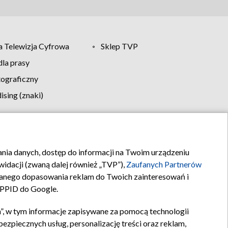
 Telewizja Cyfrowa
Sklep TVP
la prasy
tograficzny
sing (znaki)
klamy
Kontakt
rania danych, dostęp do informacji na Twoim urządzeniu
idacji (zwaną dalej również „TVP”),
Zaufanych Partnerów
anego dopasowania reklam do Twoich zainteresowań i
a PPID do Google.
”, w tym informacje zapisywane za pomocą technologii
zpiecznych usług, personalizację treści oraz reklam,