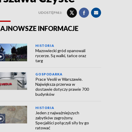
UDOSTĘPNIJ:
AJNOWSZE INFORMACJE
HISTORIA
Mazowiecki gród opanowali
rycerze. Są walki, tańce oraz
targ
GOSPODARKA
Prace Veolii w Warszawie.
Największa przerwa w
dostawie dotyczy prawie 700
budynków
HISTORIA
Jeden z najważniejszych
zabytków zagrożony.
Specjaliści połączyli siły by go
ratować