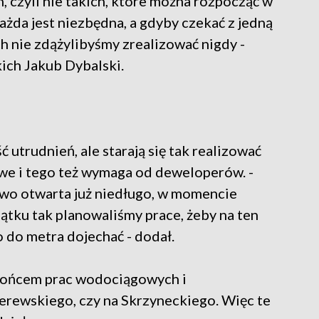
 czyli nie takich, które można rozpocząć w
każda jest niezbędna, a gdyby czekać z jedną
h nie zdążylibyśmy zrealizować nigdy -
ich Jakub Dybalski.
utrudnień, ale starają się tak realizować
liwe i tego też wymaga od deweloperów. -
wo otwarta już niedługo, w momencie
ątku tak planowaliśmy prace, żeby na ten
 do metra dojechać - dodał.
końcem prac wodociągowych i
derewskiego, czy na Skrzyneckiego. Więc te