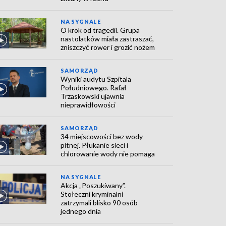
NA SYGNALE
O krok od tragedii. Grupa
nastolatków miała zastraszać,
zniszczyć rower i grozić nożem
SAMORZĄD
Wyniki audytu Szpitala
Południowego. Rafał
Trzaskowski ujawnia
nieprawidłowości
SAMORZĄD
34 miejscowości bez wody
pitnej. Płukanie sieci i
chlorowanie wody nie pomaga
NA SYGNALE
Akcja „Poszukiwany”.
Stołeczni kryminalni
zatrzymali blisko 90 osób
jednego dnia