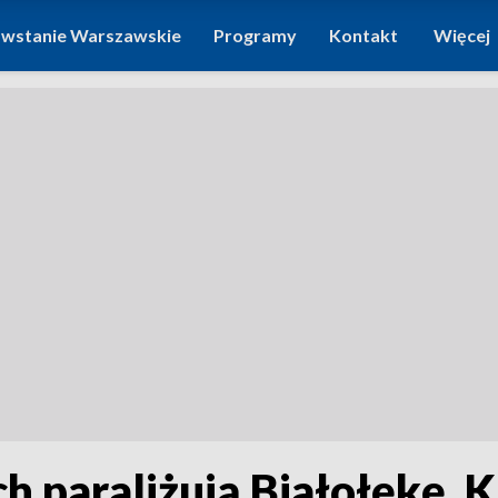
wstanie Warszawskie
Programy
Kontakt
Więcej
h paraliżują Białołękę. 