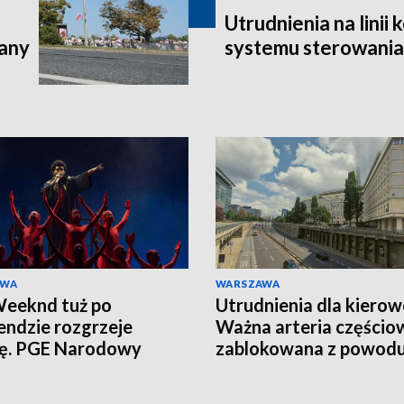
Utrudnienia na linii
iany
systemu sterowania
AWA
WARSZAWA
eeknd tuż po
Utrudnienia dla kiero
ndzie rozgrzeje
Ważna arteria częścio
cę. PGE Narodowy
zablokowana z powod
ją tłumy
remontu