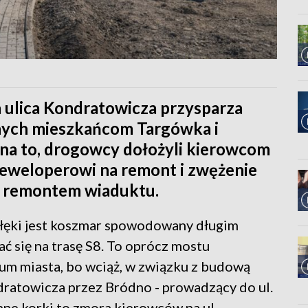
ulica Kondratowicza przysparza
ych mieszkańcom Targówka i
c na to, drogowcy dołożyli kierowcom
 deweloperowi na remont i zwężenie
 z remontem wiaduktu.
łęki jest koszmar spowodowany długim
 się na trasę S8. To oprócz mostu
um miasta, bo wciąż, w związku z budową
ndratowicza przez Bródno - prowadzący do ul.
nne korki to zmora kierowców na ul.