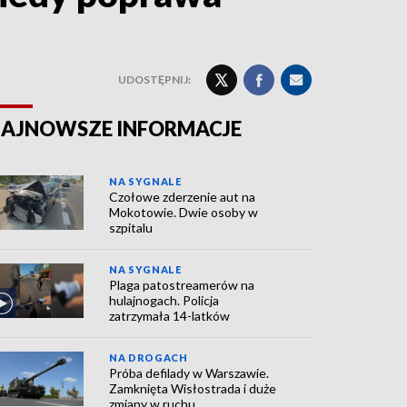
UDOSTĘPNIJ:
AJNOWSZE INFORMACJE
NA SYGNALE
Czołowe zderzenie aut na
Mokotowie. Dwie osoby w
szpitalu
NA SYGNALE
Plaga patostreamerów na
hulajnogach. Policja
zatrzymała 14-latków
NA DROGACH
Próba defilady w Warszawie.
Zamknięta Wisłostrada i duże
zmiany w ruchu