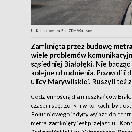
Ul. Kondratowicza. Fot.: ZDM Warszawa
Zamknięta przez budowę metra 
wiele problemów komunikacyjn
sąsiedniej Białołęki. Nie baczą
kolejne utrudnienia. Pozwolili
ulicy Marywilskiej. Ruszyli też
Codziennością dla mieszkańców Biało
czasem spędzonym w korkach, by dostać
Południowego jedyny wyjazd do centr
metra, zamknięty jest przejazd ul. Ko
Radzymińskiej i św. Wincentego. Pora