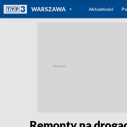
POWRÓT DO
WARSZAWA
Aktualności
Po
TVP REGIONY
Remonty na drogac