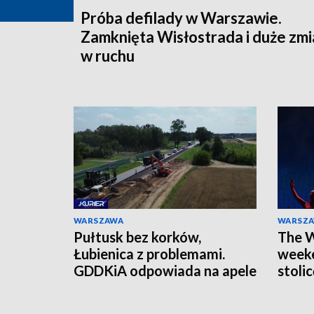
Próba defilady w Warszawie.
Zamknięta Wisłostrada i duże zm
w ruchu
WARSZAWA
WARSZ
Pułtusk bez korków,
The W
Łubienica z problemami.
weeke
GDDKiA odpowiada na apele
stoli
mieszkańców
czeka