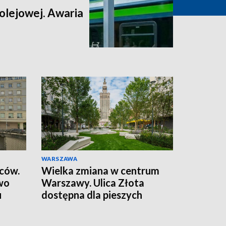
 kolejowej. Awaria
WARSZAWA
wców.
Wielka zmiana w centrum
wo
Warszawy. Ulica Złota
u
dostępna dla pieszych