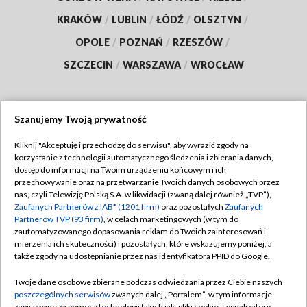
KRAKÓW
/
LUBLIN
/
ŁÓDŹ
/
OLSZTYN
/
OPOLE
/
POZNAŃ
/
RZESZÓW
/
SZCZECIN
/
WARSZAWA
/
WROCŁAW
Szanujemy Twoją prywatność
Dołącz do nas:
Kliknij "Akceptuję i przechodzę do serwisu", aby wyrazić zgody na
korzystanie z technologii automatycznego śledzenia i zbierania danych,
TVP
dostęp do informacji na Twoim urządzeniu końcowym i ich
Abonament TVP
przechowywanie oraz na przetwarzanie Twoich danych osobowych przez
Regulamin TVP
nas, czyli Telewizję Polską S.A. w likwidacji (zwaną dalej również „TVP”),
Emisja w TVP
Zaufanych Partnerów z IAB* (1201 firm)
oraz pozostałych
Zaufanych
Polityka prywatności
Partnerów TVP (93 firm)
, w celach marketingowych (w tym do
Centrum informacji TVP
Moje zgody
zautomatyzowanego dopasowania reklam do Twoich zainteresowań i
mierzenia ich skuteczności) i pozostałych, które wskazujemy poniżej, a
Naziemna Telewizja Cyfrowa
Pomoc
także zgody na udostępnianie przez nas identyfikatora PPID do Google.
Sklep TVP
Biuro reklamy
Twoje dane osobowe zbierane podczas odwiedzania przez Ciebie naszych
Rada Programowa
poszczególnych serwisów
zwanych dalej „Portalem”, w tym informacje
Kontakt
zapisywane za pomocą technologii takich jak: pliki cookie, sygnalizatory