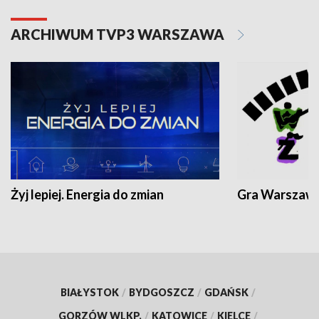
ARCHIWUM TVP3 WARSZAWA
Żyj lepiej. Energia do zmian
Gra Warszaw
BIAŁYSTOK
/
BYDGOSZCZ
/
GDAŃSK
/
GORZÓW WLKP.
/
KATOWICE
/
KIELCE
/