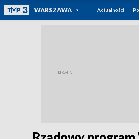
POWRÓT DO
WARSZAWA
Aktualności
Po
TVP REGIONY
Rządowy program "