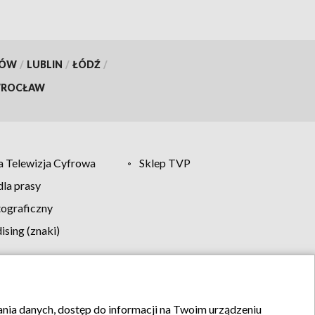
KÓW
/
LUBLIN
/
ŁÓDŹ
/
ROCŁAW
 Telewizja Cyfrowa
Sklep TVP
la prasy
tograficzny
sing (znaki)
klamy
Kontakt
rania danych, dostęp do informacji na Twoim urządzeniu