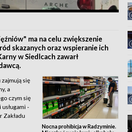
ęźniów" ma na celu zwiększenie
ród skazanych oraz wspieranie ich
 Karny w Siedlcach zawarł
odawcą.
 zajmują się
y, a
ego czym się
i usługami -
or Zakładu
Nocna prohibicja w Radzyminie.