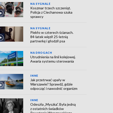
NA SYGNALE
Koszmar trzech szczeniąt.
Policja z Ciechanowa szuka
sprawcy
NA SYGNALE
Piekło w czterech ścianach.
84-latek więził 25-letnią
partnerkę i głodził psa
NA DROGACH
Utrudnienia na linii kolejowej.
Awaria systemu sterowania
INNE
Jak przetrwać upały w
Warszawie? Sprawdź, gdzie
odpocząć i nawodnić organizm
INNE
Odeszła „Myszka”. Była jedną
z ostatnich świadków
Powstania Warszawskiego