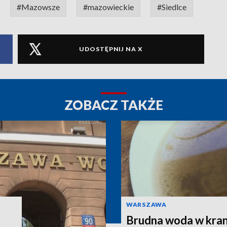
#Mazowsze
#mazowieckie
#Siedlce
UDOSTĘPNIJ NA X
ZOBACZ TAKŻE
WARSZAWA
Brudna woda w kran