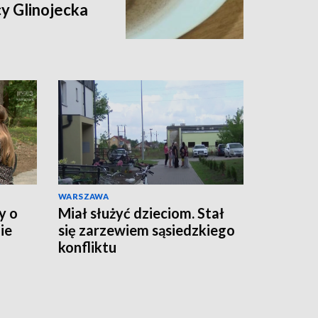
y Glinojecka
WARSZAWA
y o
Miał służyć dzieciom. Stał
ie
się zarzewiem sąsiedzkiego
konfliktu