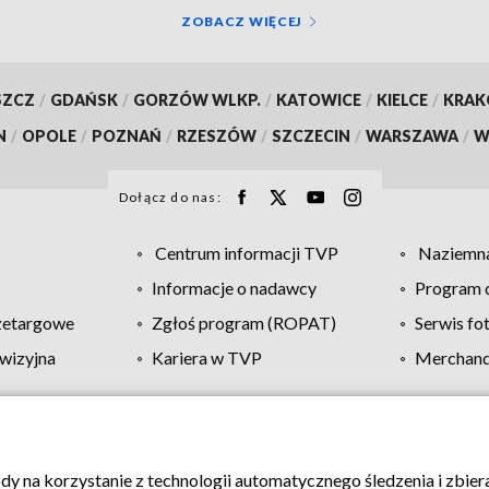
ZOBACZ WIĘCEJ
SZCZ
/
GDAŃSK
/
GORZÓW WLKP.
/
KATOWICE
/
KIELCE
/
KRA
N
/
OPOLE
/
POZNAŃ
/
RZESZÓW
/
SZCZECIN
/
WARSZAWA
/
W
Dołącz do nas:
Centrum informacji TVP
Naziemna
Informacje o nadawcy
Program d
zetargowe
Zgłoś program (ROPAT)
Serwis fo
wizyjna
Kariera w TVP
Merchandi
Polityka prywatności
Moje zgody
Pomoc
Biuro re
ody na korzystanie z technologii automatycznego śledzenia i zbie