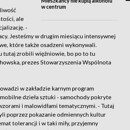
Mieszkańcy nie kupią alkoholu
w centrum
liwość
tości, ale
alizację. -
acy. Jesteśmy w drugim miesiącu intensywnej
we, które także osadzeni wykonywali.
tutaj zrobili więźniowie, bo po to tu
chowska, prezes Stowarzyszenia Wspólnota
rowadzi w zakładzie karnym program
ą mobilne dzieła sztuki - samochody pokryte
zorami i malowidłami tematycznymi. - Tutaj
li poprzez pokazanie odmiennych kultur
at tolerancji i w taki miły, przyjemny