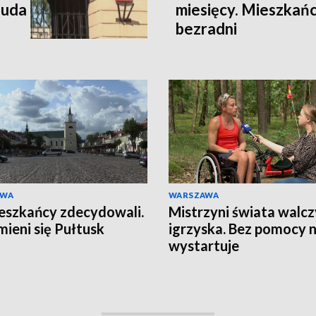
 uda
miesięcy. Mieszkańc
bezradni
AWA
WARSZAWA
eszkańcy zdecydowali.
Mistrzyni świata walcz
mieni się Pułtusk
igrzyska. Bez pomocy n
wystartuje