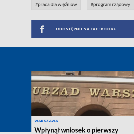
#praca dla więźniów
#program rządowy
UDOSTĘPNIJ NA FACEBOOKU
WARSZAWA
Wpłynął wniosek o pierwszy