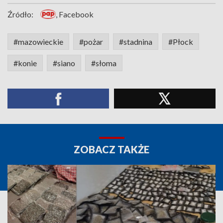
Źródło:
, Facebook
#mazowieckie
#pożar
#stadnina
#Płock
#konie
#siano
#słoma
ZOBACZ TAKŻE