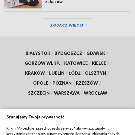
zakazów
ZOBACZ WIĘCEJ
BIAŁYSTOK
/
BYDGOSZCZ
/
GDAŃSK
/
GORZÓW WLKP.
/
KATOWICE
/
KIELCE
/
KRAKÓW
/
LUBLIN
/
ŁÓDŹ
/
OLSZTYN
/
OPOLE
/
POZNAŃ
/
RZESZÓW
/
SZCZECIN
/
WARSZAWA
/
WROCŁAW
Szanujemy Twoją prywatność
Dołącz do nas:
Kliknij "Akceptuję i przechodzę do serwisu", aby wyrazić zgody na
korzystanie z technologii automatycznego śledzenia i zbierania danych,