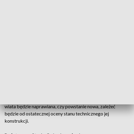
bo chodzi także o transport, który ostatnio bardzo podrożał.
W przypadku siana nie był to cały nasz zapas, więc konie
głodować nie będą, ale na pewno trzeba będzie coś dokupić i
będą to w związku z tym dodatkowe wydatki - podkreślał
Muczyński, gdy pożar był jeszcze dogaszany.
O przyczynach pożaru prezes Stada Ogierów w Łącku mówił
m.in. tak: „podejrzewamy, że to nieletni, chowający się przed
rodzicami, którzy poszli pod wiatę na papierosy. Nie chcę
myśleć, żeby ktoś mógł to zrobić specjalnie, chociaż nie jest
to wykluczone”.
Według niego, w przypadku siana i słomy, które spłonęły pod
wiatą, ich wartość to 100 tys. zł, natomiast kwestia tego, czy
wiata będzie naprawiana, czy powstanie nowa, zależeć
będzie od ostatecznej oceny stanu technicznego jej
konstrukcji.