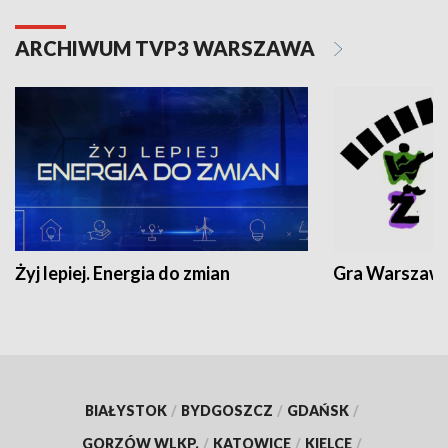
ARCHIWUM TVP3 WARSZAWA
Żyj lepiej. Energia do zmian
Gra Warszaw
BIAŁYSTOK
/
BYDGOSZCZ
/
GDAŃSK
/
GORZÓW WLKP.
/
KATOWICE
/
KIELCE
/