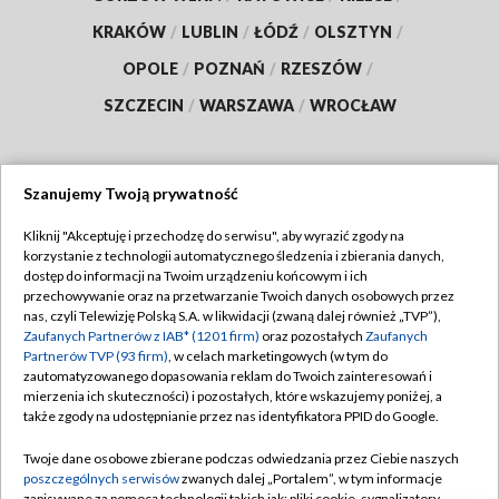
KRAKÓW
/
LUBLIN
/
ŁÓDŹ
/
OLSZTYN
/
OPOLE
/
POZNAŃ
/
RZESZÓW
/
SZCZECIN
/
WARSZAWA
/
WROCŁAW
Szanujemy Twoją prywatność
Dołącz do nas:
Kliknij "Akceptuję i przechodzę do serwisu", aby wyrazić zgody na
korzystanie z technologii automatycznego śledzenia i zbierania danych,
TVP
dostęp do informacji na Twoim urządzeniu końcowym i ich
Abonament TVP
przechowywanie oraz na przetwarzanie Twoich danych osobowych przez
Regulamin TVP
nas, czyli Telewizję Polską S.A. w likwidacji (zwaną dalej również „TVP”),
Emisja w TVP
Zaufanych Partnerów z IAB* (1201 firm)
oraz pozostałych
Zaufanych
Polityka prywatności
Partnerów TVP (93 firm)
, w celach marketingowych (w tym do
Centrum informacji TVP
Moje zgody
zautomatyzowanego dopasowania reklam do Twoich zainteresowań i
mierzenia ich skuteczności) i pozostałych, które wskazujemy poniżej, a
Naziemna Telewizja Cyfrowa
Pomoc
także zgody na udostępnianie przez nas identyfikatora PPID do Google.
Sklep TVP
Biuro reklamy
Twoje dane osobowe zbierane podczas odwiedzania przez Ciebie naszych
Rada Programowa
poszczególnych serwisów
zwanych dalej „Portalem”, w tym informacje
Kontakt
zapisywane za pomocą technologii takich jak: pliki cookie, sygnalizatory