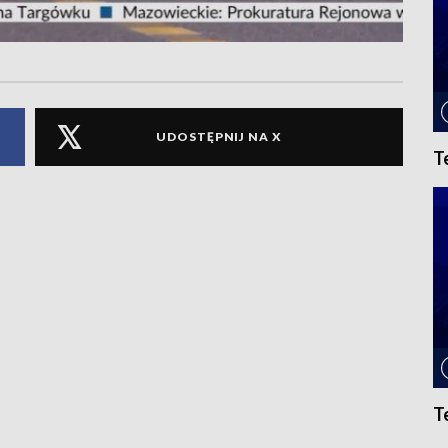
UDOSTĘPNIJ NA X
T
T