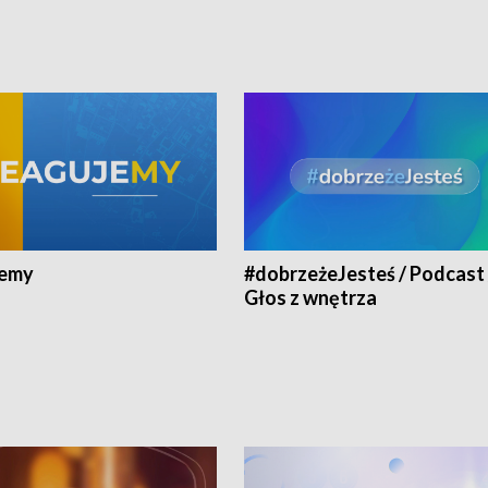
jemy
#dobrzeżeJesteś / Podcast 
Głos z wnętrza