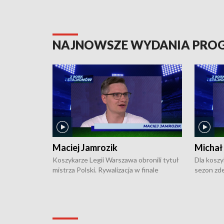
NAJNOWSZE WYDANIA PR
Maciej Jamrozik
Michał
Koszykarze Legii Warszawa obronili tytuł
Dla koszy
mistrza Polski. Rywalizacja w finale
sezon zde
ekstraklasy toczyła się do czterech
Najpierw 
zwycięstw i dopiero ostatni, siódmy mecz
międzyna
okazał się decydujący. W hali przy
Ligę Półn
Obrońców Tobruku na Bemowie
podbijać 
podopieczni estońskiego trenera Heiko
zasadnicz