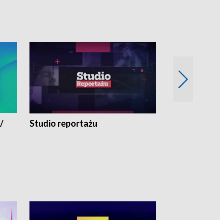
/
Studio reportażu
Eksperyment