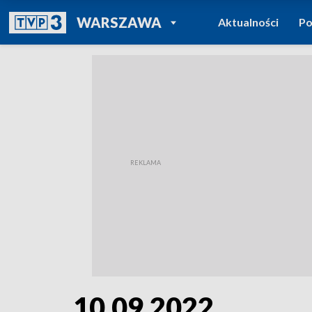
POWRÓT DO
WARSZAWA
Aktualności
Po
TVP REGIONY
10.09.2022