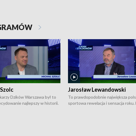
OGRAMÓW
 Szolc
Jarosław Lewandowski
karzy Dzików Warszawa był to
To prawdopodobnie największa pol
cydowanie najlepszy w historii.
sportowa rewelacja i sensacja roku.
pierwszy raz sięgnęli po
Chwalińska podbiła serca całej Pols
rodowe trofeum, wygrywając
kortach imienia Rolanda Garrosa w
ocno Europejską. Potem zaczęli
wielkoszlemowym turnieju French 
ekstraklasę. Po sezonie
przebijała się przez kwalifikacje, wyg
ym zadebiutowali w fazie play-
aż dziewięć pojedynków i dopiero w 