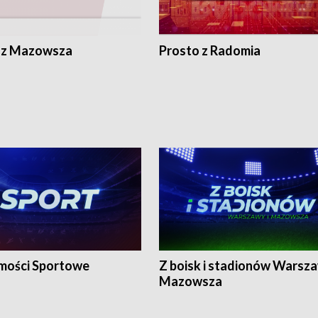
 z Mazowsza
Prosto z Radomia
ości Sportowe
Z boisk i stadionów Warsza
Mazowsza