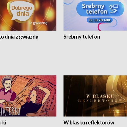
o dnia z gwiazdą
Srebrny telefon
rki
W blasku reflektorów