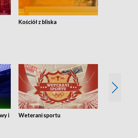
Kościół z bliska
wy i
Weterani sportu
Najlepsi Sp
2024