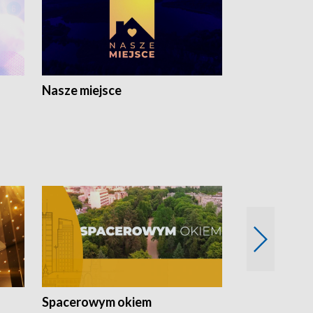
Nasze miejsce
Spacerowym okiem
Filmowe spo