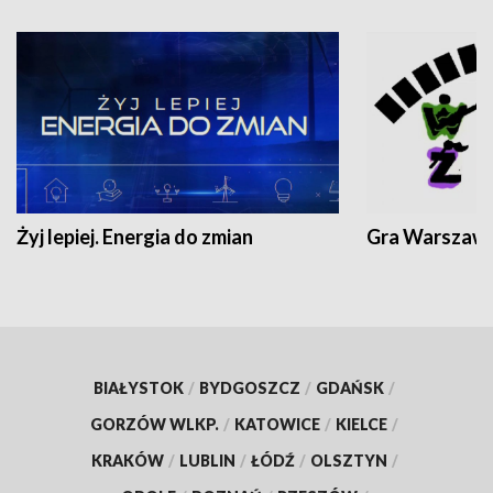
Żyj lepiej. Energia do zmian
Gra Warszaw
BIAŁYSTOK
/
BYDGOSZCZ
/
GDAŃSK
/
GORZÓW WLKP.
/
KATOWICE
/
KIELCE
/
KRAKÓW
/
LUBLIN
/
ŁÓDŹ
/
OLSZTYN
/