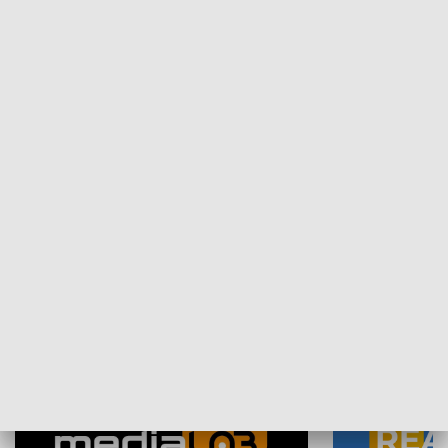
Plebiscyt Najlepsi Sportowcy
Wiadomości 
Warszawy 2025
SPOŁECZEŃSTWO