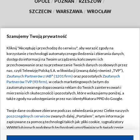
OPOLE
/
POZNAŃ
/
RZESZÓW
/
SZCZECIN
/
WARSZAWA
/
WROCŁAW
Szanujemy Twoją prywatność
Dołącz do nas:
Kliknij "Akceptuję i przechodzę do serwisu", aby wyrazić zgody na
korzystanie z technologii automatycznego śledzenia i zbierania danych,
TVP
dostęp do informacji na Twoim urządzeniu końcowym i ich
Abonament TVP
przechowywanie oraz na przetwarzanie Twoich danych osobowych przez
Regulamin TVP
nas, czyli Telewizję Polską S.A. w likwidacji (zwaną dalej również „TVP”),
Emisja w TVP
Zaufanych Partnerów z IAB* (1201 firm)
oraz pozostałych
Zaufanych
Polityka prywatności
Partnerów TVP (93 firm)
, w celach marketingowych (w tym do
Centrum informacji TVP
Moje zgody
zautomatyzowanego dopasowania reklam do Twoich zainteresowań i
mierzenia ich skuteczności) i pozostałych, które wskazujemy poniżej, a
Naziemna Telewizja Cyfrowa
Pomoc
także zgody na udostępnianie przez nas identyfikatora PPID do Google.
Sklep TVP
Biuro reklamy
Twoje dane osobowe zbierane podczas odwiedzania przez Ciebie naszych
Rada Programowa
poszczególnych serwisów
zwanych dalej „Portalem”, w tym informacje
Kontakt
zapisywane za pomocą technologii takich jak: pliki cookie, sygnalizatory
System NOS
WWW lub innych podobnych technologii umożliwiających świadczenie
dopasowanych i bezpiecznych usług, personalizację treści oraz reklam,
Informacje o nadawcy
Kanały
udostępnianie funkcji mediów społecznościowych oraz analizowanie