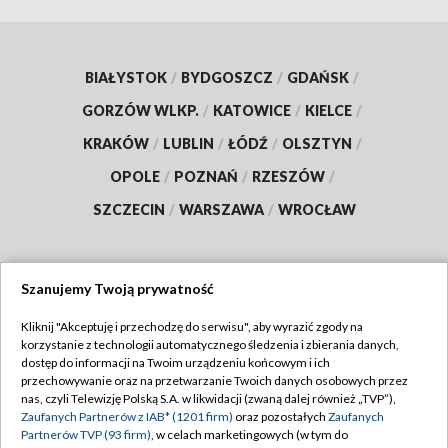
BIAŁYSTOK
/
BYDGOSZCZ
/
GDAŃSK
/
GORZÓW WLKP.
/
KATOWICE
/
KIELCE
/
KRAKÓW
/
LUBLIN
/
ŁÓDŹ
/
OLSZTYN
/
OPOLE
/
POZNAŃ
/
RZESZÓW
/
SZCZECIN
/
WARSZAWA
/
WROCŁAW
Szanujemy Twoją prywatność
Dołącz do nas:
Kliknij "Akceptuję i przechodzę do serwisu", aby wyrazić zgody na
korzystanie z technologii automatycznego śledzenia i zbierania danych,
TVP
dostęp do informacji na Twoim urządzeniu końcowym i ich
Abonament TVP
przechowywanie oraz na przetwarzanie Twoich danych osobowych przez
Regulamin TVP
nas, czyli Telewizję Polską S.A. w likwidacji (zwaną dalej również „TVP”),
Emisja w TVP
Polityka prywatności
Zaufanych Partnerów z IAB* (1201 firm)
oraz pozostałych
Zaufanych
Partnerów TVP (93 firm)
, w celach marketingowych (w tym do
Centrum informacji TVP