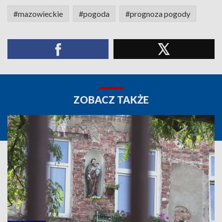
#mazowieckie
#pogoda
#prognoza pogody
ZOBACZ TAKŻE