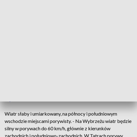
o natężeniu umiarkowanym - powiedziała synoptyk i dodała,
że suma opadów wyniesie na południowym zachodzie do
około 20 mm.
Temperatura maksymalna wyniesie od 16 st. C do 21 st. C.
W dzień w południowej połowie kraju jednostajny deszcz,
miejscami o umiarkowanym natężeniu, z sumą do 20mm; na
pozostałym obszarze opady przelotne
Temp od 15 na Suwalszczyźnie do 21°C na Podkarpaciu
Wiatr słaby i umiarkowany, nad morzem dość silny, z
porywami do 60km/h
#IMGW
pic.twitter.com/cxs9J3Pg5G
— IMGW-PIB METEO POLSKA (@IMGWmeteo)
September 14, 2022
Wiatr słaby i umiarkowany, na północy i południowym
wschodzie miejscami porywisty. - Na Wybrzeżu wiatr będzie
silny w porywach do 60 km/h, głównie z kierunków
zachodnich i południowo-zachodnich. W Tatrach porywy