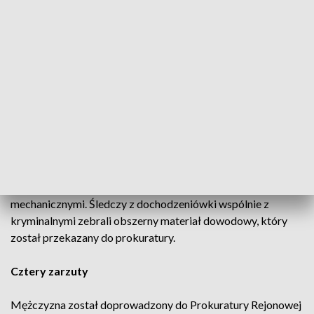
Mężczyzna poruszał się samochodem bez tablic
rejestracyjnych. Przy współpracy z mieszkańcami i również
dzięki informacjom przez nich przekazywanym kryminalni
bardzo szybko ustalili, kim jest prawdopodobny sprawca
tych przestępstw. 26-latek został zatrzymany w sobotę
wieczorem. Samochód, którym jeździł został zabezpieczony.
Okazało się, że właściciel chryslera oddał 26-latkowi auto,
by ten je naprawił.
Po zatrzymaniu policjanci ustalili, że 26-latek miał już
orzeczony dożywotni zakaz kierowania pojazdami
mechanicznymi. Śledczy z dochodzeniówki wspólnie z
kryminalnymi zebrali obszerny materiał dowodowy, który
został przekazany do prokuratury.
Cztery zarzuty
Mężczyzna został doprowadzony do Prokuratury Rejonowej