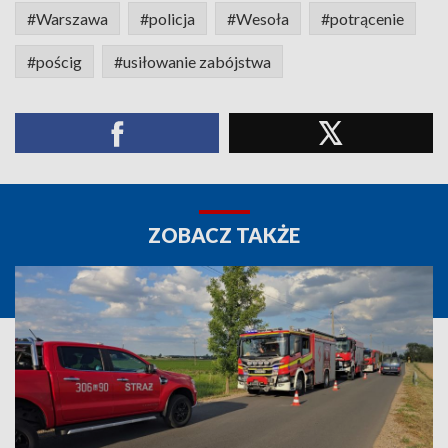
#Warszawa
#policja
#Wesoła
#potrącenie
#pościg
#usiłowanie zabójstwa
ZOBACZ TAKŻE