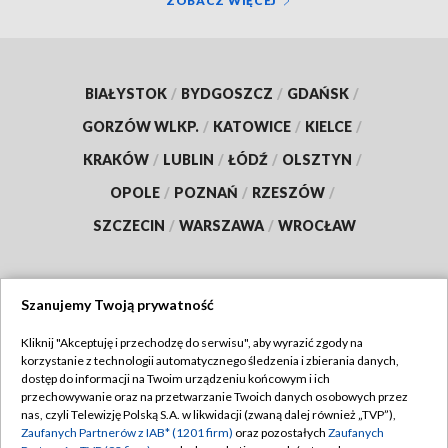
ZOBACZ WIĘCEJ
BIAŁYSTOK
/
BYDGOSZCZ
/
GDAŃSK
/
GORZÓW WLKP.
/
KATOWICE
/
KIELCE
/
KRAKÓW
/
LUBLIN
/
ŁÓDŹ
/
OLSZTYN
/
OPOLE
/
POZNAŃ
/
RZESZÓW
/
SZCZECIN
/
WARSZAWA
/
WROCŁAW
Szanujemy Twoją prywatność
Dołącz do nas:
Kliknij "Akceptuję i przechodzę do serwisu", aby wyrazić zgody na
korzystanie z technologii automatycznego śledzenia i zbierania danych,
TVP
dostęp do informacji na Twoim urządzeniu końcowym i ich
Abonament TVP
przechowywanie oraz na przetwarzanie Twoich danych osobowych przez
Regulamin TVP
nas, czyli Telewizję Polską S.A. w likwidacji (zwaną dalej również „TVP”),
Emisja w TVP
Polityka prywatności
Zaufanych Partnerów z IAB* (1201 firm)
oraz pozostałych
Zaufanych