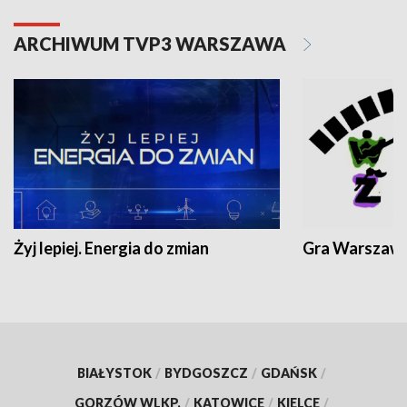
ARCHIWUM TVP3 WARSZAWA
Żyj lepiej. Energia do zmian
Gra Warszaw
BIAŁYSTOK
/
BYDGOSZCZ
/
GDAŃSK
/
GORZÓW WLKP.
/
KATOWICE
/
KIELCE
/