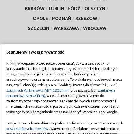
KRAKÓW
/
LUBLIN
/
ŁÓDŹ
/
OLSZTYN
/
OPOLE
/
POZNAŃ
/
RZESZÓW
/
SZCZECIN
/
WARSZAWA
/
WROCŁAW
Szanujemy Twoją prywatność
Dołącz do nas:
Kliknij "Akceptuję i przechodzę do serwisu", aby wyrazić zgody na
korzystanie z technologii automatycznego śledzenia i zbierania danych,
TVP
dostęp do informacji na Twoim urządzeniu końcowym i ich
Abonament TVP
przechowywanie oraz na przetwarzanie Twoich danych osobowych przez
Regulamin TVP
nas, czyli Telewizję Polską S.A. w likwidacji (zwaną dalej również „TVP”),
Emisja w TVP
Zaufanych Partnerów z IAB* (1201 firm)
oraz pozostałych
Zaufanych
Polityka prywatności
Partnerów TVP (93 firm)
, w celach marketingowych (w tym do
Centrum informacji TVP
Moje zgody
zautomatyzowanego dopasowania reklam do Twoich zainteresowań i
mierzenia ich skuteczności) i pozostałych, które wskazujemy poniżej, a
Naziemna Telewizja Cyfrowa
Pomoc
także zgody na udostępnianie przez nas identyfikatora PPID do Google.
Sklep TVP
Biuro reklamy
Twoje dane osobowe zbierane podczas odwiedzania przez Ciebie naszych
Rada Programowa
poszczególnych serwisów
zwanych dalej „Portalem”, w tym informacje
Kontakt
zapisywane za pomocą technologii takich jak: pliki cookie, sygnalizatory