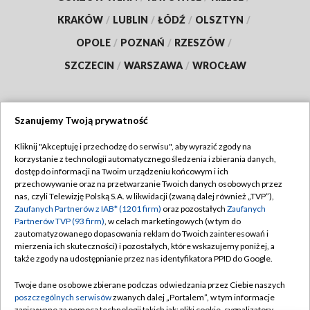
KRAKÓW
/
LUBLIN
/
ŁÓDŹ
/
OLSZTYN
/
OPOLE
/
POZNAŃ
/
RZESZÓW
/
SZCZECIN
/
WARSZAWA
/
WROCŁAW
Szanujemy Twoją prywatność
Dołącz do nas:
Kliknij "Akceptuję i przechodzę do serwisu", aby wyrazić zgody na
korzystanie z technologii automatycznego śledzenia i zbierania danych,
TVP
dostęp do informacji na Twoim urządzeniu końcowym i ich
Abonament TVP
przechowywanie oraz na przetwarzanie Twoich danych osobowych przez
Regulamin TVP
nas, czyli Telewizję Polską S.A. w likwidacji (zwaną dalej również „TVP”),
Emisja w TVP
Zaufanych Partnerów z IAB* (1201 firm)
oraz pozostałych
Zaufanych
Polityka prywatności
Partnerów TVP (93 firm)
, w celach marketingowych (w tym do
Centrum informacji TVP
Moje zgody
zautomatyzowanego dopasowania reklam do Twoich zainteresowań i
mierzenia ich skuteczności) i pozostałych, które wskazujemy poniżej, a
Naziemna Telewizja Cyfrowa
Pomoc
także zgody na udostępnianie przez nas identyfikatora PPID do Google.
Sklep TVP
Biuro reklamy
Twoje dane osobowe zbierane podczas odwiedzania przez Ciebie naszych
Rada Programowa
poszczególnych serwisów
zwanych dalej „Portalem”, w tym informacje
Kontakt
zapisywane za pomocą technologii takich jak: pliki cookie, sygnalizatory