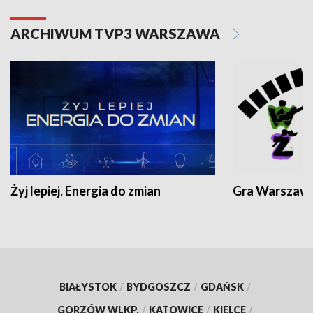
ARCHIWUM TVP3 WARSZAWA
Żyj lepiej. Energia do zmian
Gra Warszaw
BIAŁYSTOK
/
BYDGOSZCZ
/
GDAŃSK
/
GORZÓW WLKP.
/
KATOWICE
/
KIELCE
/