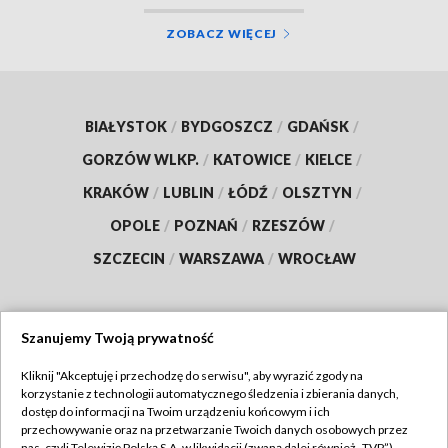
ZOBACZ WIĘCEJ
BIAŁYSTOK
/
BYDGOSZCZ
/
GDAŃSK
/
GORZÓW WLKP.
/
KATOWICE
/
KIELCE
/
KRAKÓW
/
LUBLIN
/
ŁÓDŹ
/
OLSZTYN
/
OPOLE
/
POZNAŃ
/
RZESZÓW
/
SZCZECIN
/
WARSZAWA
/
WROCŁAW
Szanujemy Twoją prywatność
Dołącz do nas:
Kliknij "Akceptuję i przechodzę do serwisu", aby wyrazić zgody na
korzystanie z technologii automatycznego śledzenia i zbierania danych,
TVP
dostęp do informacji na Twoim urządzeniu końcowym i ich
Abonament TVP
przechowywanie oraz na przetwarzanie Twoich danych osobowych przez
Regulamin TVP
nas, czyli Telewizję Polską S.A. w likwidacji (zwaną dalej również „TVP”),