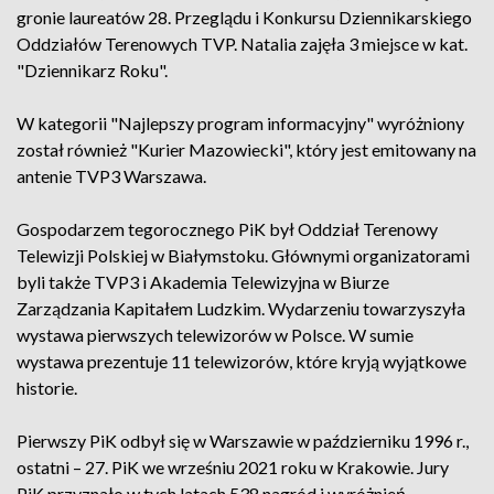
gronie laureatów 28. Przeglądu i Konkursu Dziennikarskiego
Oddziałów Terenowych TVP. Natalia zajęła 3 miejsce w kat.
"Dziennikarz Roku".
W kategorii "Najlepszy program informacyjny" wyróżniony
został również "Kurier Mazowiecki", który jest emitowany na
antenie TVP3 Warszawa.
Gospodarzem tegorocznego PiK był Oddział Terenowy
Telewizji Polskiej w Białymstoku. Głównymi organizatorami
byli także TVP3 i Akademia Telewizyjna w Biurze
Zarządzania Kapitałem Ludzkim. Wydarzeniu towarzyszyła
wystawa pierwszych telewizorów w Polsce. W sumie
wystawa prezentuje 11 telewizorów, które kryją wyjątkowe
historie.
Pierwszy PiK odbył się w Warszawie w październiku 1996 r.,
ostatni – 27. PiK we wrześniu 2021 roku w Krakowie. Jury
PiK przyznało w tych latach 538 nagród i wyróżnień.