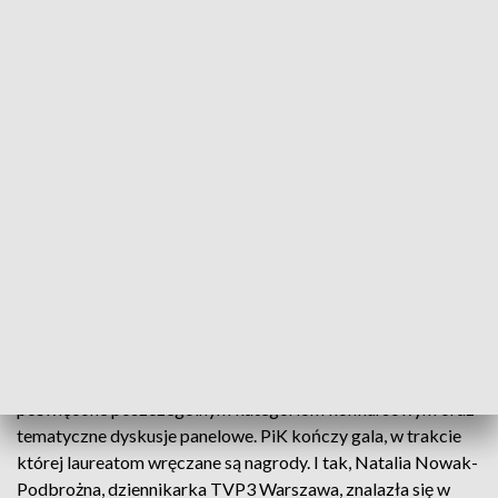
pierwszy w historii konkursu został wybrany dziennikarz
roku. Oprócz tradycyjnie już obecnych kategorii
konkursowych: najlepszy program informacyjny (Grand Prix
PiK), autor najlepszego newsa i autor najlepszego reportażu,
jurorzy wybrali również najlepszy: program publicystyczny,
program kulturalny oraz film dokumentalny.
Najlepszy program informacyjny i autor najlepszego newsa -
to dwie z ośmiu konkursowych kategorii. Były tematem
przewodnim piątkowych spotkań. Podczas warsztatów jury
konkursu omawiało też nadesłane materiały.
TVP3 Warszawa z wyróżnieniami
Na program PiK składają się warsztaty dziennikarskie
poświęcone poszczególnym kategoriom konkursowym oraz
tematyczne dyskusje panelowe. PiK kończy gala, w trakcie
której laureatom wręczane są nagrody. I tak, Natalia Nowak-
Podbrożna, dziennikarka TVP3 Warszawa, znalazła się w