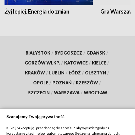
Żyj lepiej. Energia do zmian
Gra Warszaw
BIAŁYSTOK
/
BYDGOSZCZ
/
GDAŃSK
/
GORZÓW WLKP.
/
KATOWICE
/
KIELCE
/
KRAKÓW
/
LUBLIN
/
ŁÓDŹ
/
OLSZTYN
/
OPOLE
/
POZNAŃ
/
RZESZÓW
/
SZCZECIN
/
WARSZAWA
/
WROCŁAW
Szanujemy Twoją prywatność
Dołącz do nas:
Kliknij "Akceptuję i przechodzę do serwisu", aby wyrazić zgody na
korzystanie z technologii automatycznego śledzenia i zbierania danych,
TVP