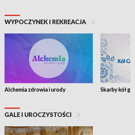
WYPOCZYNEK I REKREACJA
Alchemia zdrowia i urody
Skarby kół go
GALE I UROCZYSTOŚCI