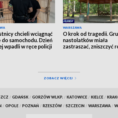
AWA
WARSZAWA
tnicy chcieli wciągnąć
O krok od tragedii. Gr
ę do samochodu. Dzień
nastolatków miała
j wpadli w ręce policji
zastraszać, zniszczyć r
grozić nożem
ZOBACZ WIĘCEJ
SZCZ
/
GDAŃSK
/
GORZÓW WLKP.
/
KATOWICE
/
KIELCE
/
KRA
N
/
OPOLE
/
POZNAŃ
/
RZESZÓW
/
SZCZECIN
/
WARSZAWA
/
W