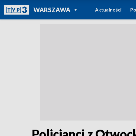
POWRÓT DO
WARSZAWA
Aktualności
Po
TVP REGIONY
Policjanci z Otwoc