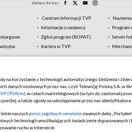
Dołącz do nas:
Centrum informacji TVP
Naziemna
Informacje o nadawcy
Program d
zetargowe
Zgłoś program (ROPAT)
Serwis fo
wizyjna
Kariera w TVP
Merchandi
Polityka prywatności
Moje zgody
Pomoc
Biuro re
ody na korzystanie z technologii automatycznego śledzenia i zbie
 danych osobowych przez nas, czyli Telewizję Polską S.A. w likw
VP (93 firm)
, w celach marketingowych (w tym do zautomatyzow
 poniżej, a także zgody na udostępnianie przez nas identyfikator
Ciebie naszych
poszczególnych serwisów
zwanych dalej „Portalem
obnych technologii umożliwiających świadczenie dopasowanych i be
zowanie ruchu w Internecie.