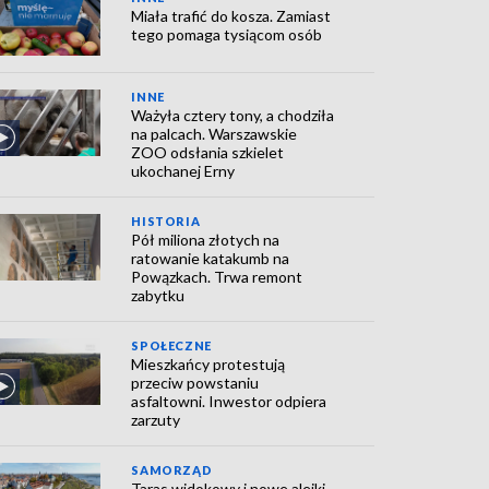
Miała trafić do kosza. Zamiast
tego pomaga tysiącom osób
INNE
Ważyła cztery tony, a chodziła
na palcach. Warszawskie
ZOO odsłania szkielet
ukochanej Erny
HISTORIA
Pół miliona złotych na
ratowanie katakumb na
Powązkach. Trwa remont
zabytku
SPOŁECZNE
Mieszkańcy protestują
przeciw powstaniu
asfaltowni. Inwestor odpiera
zarzuty
SAMORZĄD
Taras widokowy i nowe alejki.