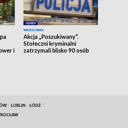
WARSZAWA
upa
Akcja „Poszukiwany”.
Stołeczni kryminalni
ower i
zatrzymali blisko 90 osób
jednego dnia
KÓW
/
LUBLIN
/
ŁÓDŹ
/
ROCŁAW