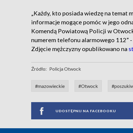
„Każdy, kto posiada wiedzę na temat m
informacje mogące pomóc w jego odnale
Komendą Powiatową Policji w Otwocku 
numerem telefonu alarmowego 112” - a
Zdjęcie mężczyzny opublikowano na
s
Źródło:
Policja Otwock
#mazowieckie
#Otwock
#poszukiw
UDOSTĘPNIJ NA FACEBOOKU