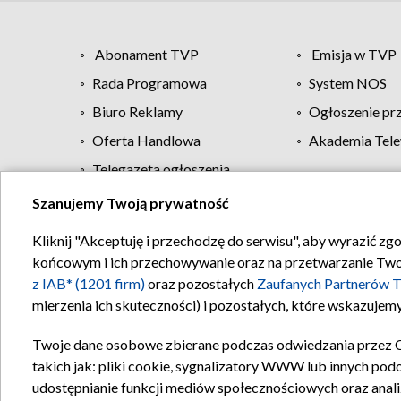
Abonament TVP
Emisja w TVP
Rada Programowa
System NOS
Biuro Reklamy
Ogłoszenie pr
Oferta Handlowa
Akademia Tele
Telegazeta ogłoszenia
Szanujemy Twoją prywatność
Regulamin TVP
Kliknij "Akceptuję i przechodzę do serwisu", aby wyrazić zg
końcowym i ich przechowywanie oraz na przetwarzanie Twoich
z IAB* (1201 firm)
oraz pozostałych
Zaufanych Partnerów T
mierzenia ich skuteczności) i pozostałych, które wskazujemy
Twoje dane osobowe zbierane podczas odwiedzania przez 
takich jak: pliki cookie, sygnalizatory WWW lub innych pod
udostępnianie funkcji mediów społecznościowych oraz anali