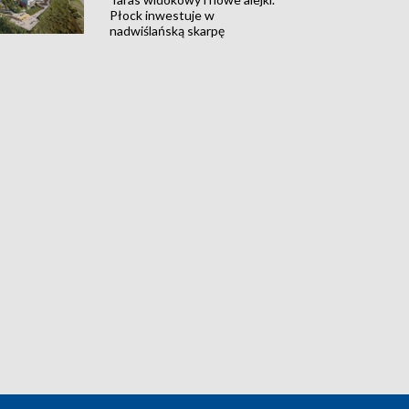
Płock inwestuje w
nadwiślańską skarpę