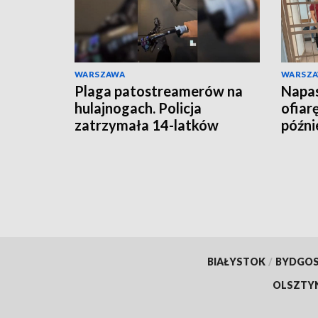
WARSZAWA
WARSZ
Plaga patostreamerów na
Napas
hulajnogach. Policja
ofiar
zatrzymała 14-latków
późnie
BIAŁYSTOK
/
BYDGO
OLSZTY