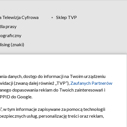
 Telewizja Cyfrowa
Sklep TVP
la prasy
tograficzny
sing (znaki)
klamy
Kontakt
rania danych, dostęp do informacji na Twoim urządzeniu
idacji (zwaną dalej również „TVP”),
Zaufanych Partnerów
anego dopasowania reklam do Twoich zainteresowań i
a PPID do Google.
”, w tym informacje zapisywane za pomocą technologii
zpiecznych usług, personalizację treści oraz reklam,