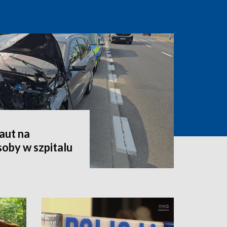
aut na
oby w szpitalu