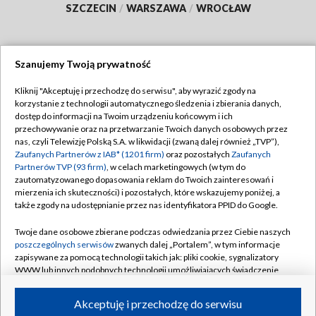
SZCZECIN
/
WARSZAWA
/
WROCŁAW
Szanujemy Twoją prywatność
Dołącz do nas:
Kliknij "Akceptuję i przechodzę do serwisu", aby wyrazić zgody na
korzystanie z technologii automatycznego śledzenia i zbierania danych,
TVP
dostęp do informacji na Twoim urządzeniu końcowym i ich
Abonament TVP
przechowywanie oraz na przetwarzanie Twoich danych osobowych przez
Regulamin TVP
nas, czyli Telewizję Polską S.A. w likwidacji (zwaną dalej również „TVP”),
Emisja w TVP
Zaufanych Partnerów z IAB* (1201 firm)
oraz pozostałych
Zaufanych
Polityka prywatności
Partnerów TVP (93 firm)
, w celach marketingowych (w tym do
Centrum informacji TVP
Moje zgody
zautomatyzowanego dopasowania reklam do Twoich zainteresowań i
mierzenia ich skuteczności) i pozostałych, które wskazujemy poniżej, a
Naziemna Telewizja Cyfrowa
Pomoc
także zgody na udostępnianie przez nas identyfikatora PPID do Google.
Sklep TVP
Biuro reklamy
Twoje dane osobowe zbierane podczas odwiedzania przez Ciebie naszych
Rada Programowa
poszczególnych serwisów
zwanych dalej „Portalem”, w tym informacje
Kontakt
zapisywane za pomocą technologii takich jak: pliki cookie, sygnalizatory
System NOS
WWW lub innych podobnych technologii umożliwiających świadczenie
dopasowanych i bezpiecznych usług, personalizację treści oraz reklam,
Informacje o nadawcy
Kanały
udostępnianie funkcji mediów społecznościowych oraz analizowanie
Akceptuję i przechodzę do serwisu
ruchu w Internecie.
Program dla prasy