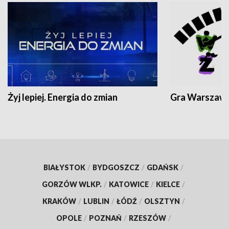
Żyj lepiej. Energia do zmian
Gra Warszaw
BIAŁYSTOK
/
BYDGOSZCZ
/
GDAŃSK
/
GORZÓW WLKP.
/
KATOWICE
/
KIELCE
/
KRAKÓW
/
LUBLIN
/
ŁÓDŹ
/
OLSZTYN
/
OPOLE
/
POZNAŃ
/
RZESZÓW
/