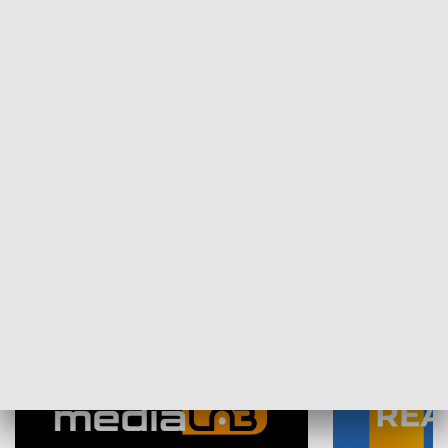
Plebiscyt Najlepsi Sportowcy
Wiadomości 
Warszawy 2025
SPOŁECZEŃSTWO