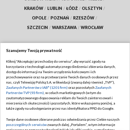
KRAKÓW
/
LUBLIN
/
ŁÓDŹ
/
OLSZTYN
/
OPOLE
/
POZNAŃ
/
RZESZÓW
/
SZCZECIN
/
WARSZAWA
/
WROCŁAW
Szanujemy Twoją prywatność
Dołącz do nas:
Kliknij "Akceptuję i przechodzę do serwisu", aby wyrazić zgody na
korzystanie z technologii automatycznego śledzenia i zbierania danych,
TVP
dostęp do informacji na Twoim urządzeniu końcowym i ich
Abonament TVP
przechowywanie oraz na przetwarzanie Twoich danych osobowych przez
Regulamin TVP
nas, czyli Telewizję Polską S.A. w likwidacji (zwaną dalej również „TVP”),
Emisja w TVP
Zaufanych Partnerów z IAB* (1201 firm)
oraz pozostałych
Zaufanych
Polityka prywatności
Partnerów TVP (93 firm)
, w celach marketingowych (w tym do
Centrum informacji TVP
Moje zgody
zautomatyzowanego dopasowania reklam do Twoich zainteresowań i
mierzenia ich skuteczności) i pozostałych, które wskazujemy poniżej, a
Naziemna Telewizja Cyfrowa
Pomoc
także zgody na udostępnianie przez nas identyfikatora PPID do Google.
Sklep TVP
Biuro reklamy
Twoje dane osobowe zbierane podczas odwiedzania przez Ciebie naszych
Rada Programowa
poszczególnych serwisów
zwanych dalej „Portalem”, w tym informacje
Kontakt
zapisywane za pomocą technologii takich jak: pliki cookie, sygnalizatory