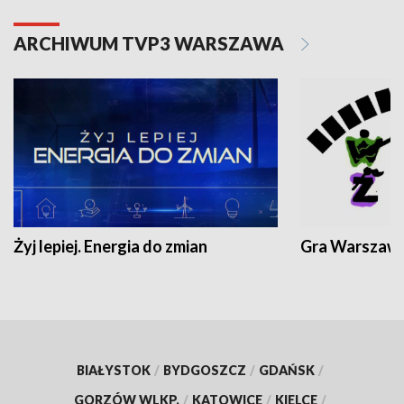
ARCHIWUM TVP3 WARSZAWA
Żyj lepiej. Energia do zmian
Gra Warszaw
BIAŁYSTOK
/
BYDGOSZCZ
/
GDAŃSK
/
GORZÓW WLKP.
/
KATOWICE
/
KIELCE
/