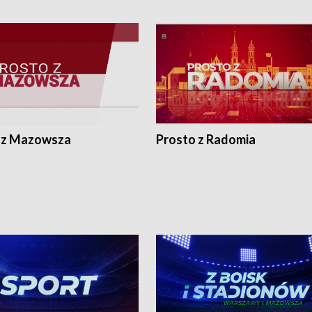
 z Mazowsza
Prosto z Radomia