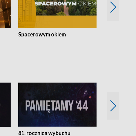
Spacerowym okiem
Filmowe spo
81. rocznica wybuchu
Retro Wawa