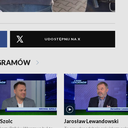
UDOSTĘPNIJ NA X
OGRAMÓW
 Szolc
Jarosław Lewandowski