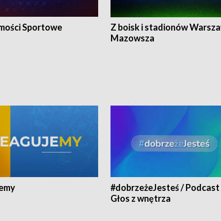
ości Sportowe
Z boisk i stadionów Warsza
Mazowsza
jemy
#dobrzeżeJesteś / Podcast 
Głos z wnętrza