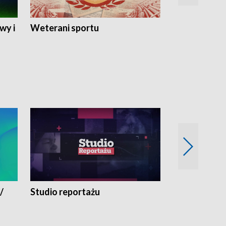
wy i
Weterani sportu
Najlepsi Sp
2024
/
Studio reportażu
Eksperyment