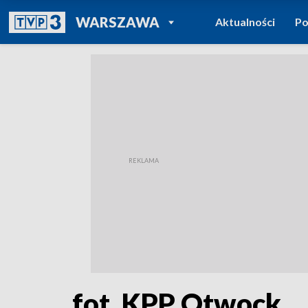
POWRÓT DO
WARSZAWA
Aktualności
Po
TVP REGIONY
fot. KPP Otwock