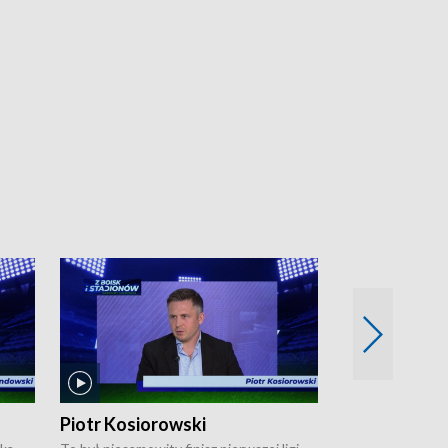
Piotr Kosiorowski
Tomasz Mat