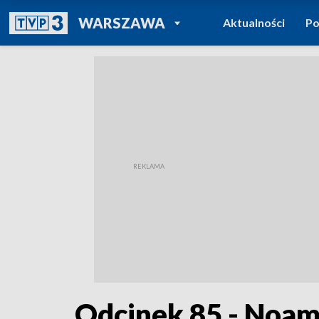
POWRÓT DO
WARSZAWA
Aktualności
Po
TVP REGIONY
Odcinek 85 - Noam