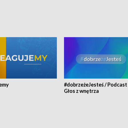
jemy
#dobrzeżeJesteś / Podcast 
Głos z wnętrza