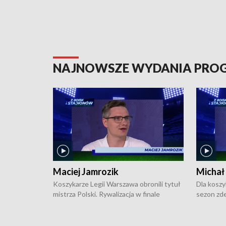
NAJNOWSZE WYDANIA PR
Maciej Jamrozik
Michał
Koszykarze Legii Warszawa obronili tytuł
Dla koszy
mistrza Polski. Rywalizacja w finale
sezon zde
ekstraklasy toczyła się do czterech
Najpierw 
zwycięstw i dopiero ostatni, siódmy mecz
międzyna
okazał się decydujący. W hali przy
Ligę Półn