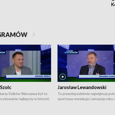
K
OGRAMÓW
 Szolc
Jarosław Lewandowski
karzy Dzików Warszawa był to
To prawdopodobnie największa pol
cydowanie najlepszy w historii.
sportowa rewelacja i sensacja roku.
pierwszy raz sięgnęli po
Chwalińska podbiła serca całej Pols
rodowe trofeum, wygrywając
kortach imienia Rolanda Garrosa w
ocno Europejską. Potem zaczęli
wielkoszlemowym turnieju French 