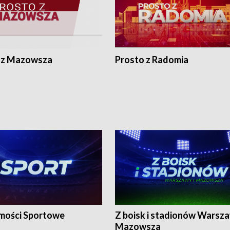
 z Mazowsza
Prosto z Radomia
ości Sportowe
Z boisk i stadionów Warsza
Mazowsza