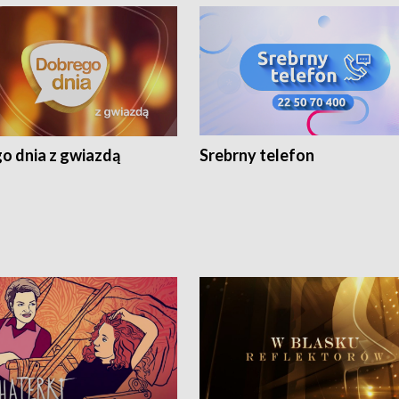
o dnia z gwiazdą
Srebrny telefon