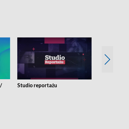
/
Studio reportażu
Eksperyment