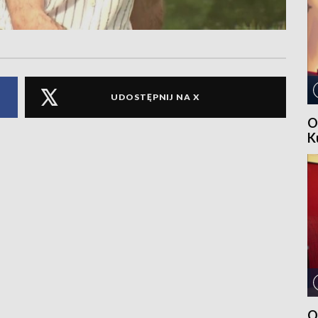
UDOSTĘPNIJ NA X
O
K
O