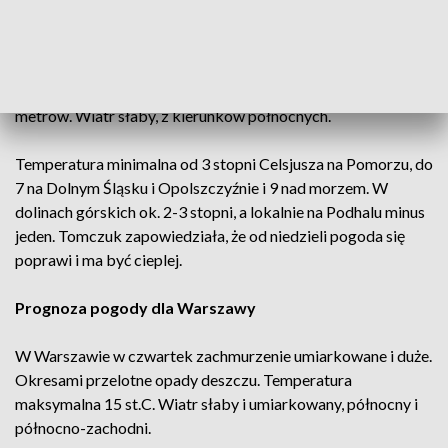
W nocy pogodnie na zachodzie Polski, bez opadów. Na
wschodzie przelotne opady deszczu. Lokalnie będą
występowały gęste mgły ograniczające widzialność do 300
metrów. Wiatr słaby, z kierunków północnych.
Temperatura minimalna od 3 stopni Celsjusza na Pomorzu, do
7 na Dolnym Śląsku i Opolszczyźnie i 9 nad morzem. W
dolinach górskich ok. 2-3 stopni, a lokalnie na Podhalu minus
jeden. Tomczuk zapowiedziała, że od niedzieli pogoda się
poprawi i ma być cieplej.
Prognoza pogody dla Warszawy
W Warszawie w czwartek zachmurzenie umiarkowane i duże.
Okresami przelotne opady deszczu. Temperatura
maksymalna 15 st.C. Wiatr słaby i umiarkowany, północny i
północno-zachodni.