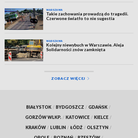
WARSZAWA
Takie zachowania prowadzą do tragedii.
Czerwone światło to nie sugestia
WARSZAWA
Kolejny niewybuch w Warszawie. Aleja
Solidarności znów zamknięta
ZOBACZ WIĘCEJ
BIAŁYSTOK
/
BYDGOSZCZ
/
GDAŃSK
/
GORZÓW WLKP.
/
KATOWICE
/
KIELCE
/
KRAKÓW
/
LUBLIN
/
ŁÓDŹ
/
OLSZTYN
/
OPOLE
/
POZNAŃ
/
RZESZÓW
/