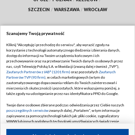
SZCZECIN
/
WARSZAWA
/
WROCŁAW
Szanujemy Twoją prywatność
Dołącz do nas:
Kliknij "Akceptuję i przechodzę do serwisu", aby wyrazić zgody na
korzystanie z technologii automatycznego śledzenia i zbierania danych,
TVP
dostęp do informacji na Twoim urządzeniu końcowym i ich
Abonament TVP
przechowywanie oraz na przetwarzanie Twoich danych osobowych przez
Regulamin TVP
nas, czyli Telewizję Polską S.A. w likwidacji (zwaną dalej również „TVP”),
Emisja w TVP
Polityka prywatności
Zaufanych Partnerów z IAB* (1201 firm)
oraz pozostałych
Zaufanych
Partnerów TVP (93 firm)
, w celach marketingowych (w tym do
Centrum informacji TVP
Moje zgody
zautomatyzowanego dopasowania reklam do Twoich zainteresowań i
mierzenia ich skuteczności) i pozostałych, które wskazujemy poniżej, a
Naziemna Telewizja Cyfrowa
Pomoc
także zgody na udostępnianie przez nas identyfikatora PPID do Google.
Sklep TVP
Biuro reklamy
Twoje dane osobowe zbierane podczas odwiedzania przez Ciebie naszych
Rada Programowa
Kontakt
poszczególnych serwisów
zwanych dalej „Portalem”, w tym informacje
zapisywane za pomocą technologii takich jak: pliki cookie, sygnalizatory
System NOS
WWW lub innych podobnych technologii umożliwiających świadczenie
dopasowanych i bezpiecznych usług, personalizację treści oraz reklam,
Informacje o nadawcy
Kanały
udostępnianie funkcji mediów społecznościowych oraz analizowanie